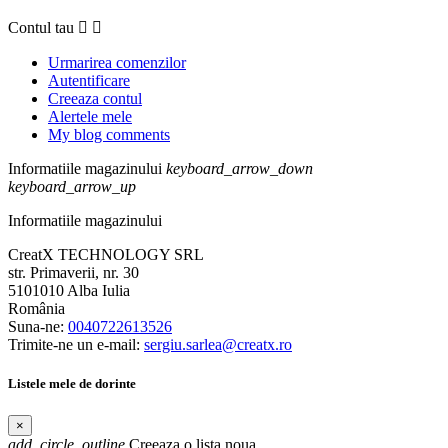
Contul tau


Urmarirea comenzilor
Autentificare
Creeaza contul
Alertele mele
My blog comments
Informatiile magazinului
keyboard_arrow_down
keyboard_arrow_up
Informatiile magazinului
CreatX TECHNOLOGY SRL
str. Primaverii, nr. 30
5101010 Alba Iulia
România
Suna-ne:
0040722613526
Trimite-ne un e-mail:
sergiu.sarlea@creatx.ro
Listele mele de dorinte
×
add_circle_outline
Creeaza o lista noua