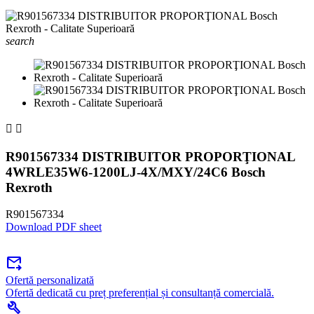
search


R901567334 DISTRIBUITOR PROPORŢIONAL
4WRLE35W6-1200LJ-4X/MXY/24C6 Bosch
Rexroth
R901567334
Download PDF sheet
forward_to_inbox
Ofertă personalizată
Ofertă dedicată cu preț preferențial și consultanță comercială.
build