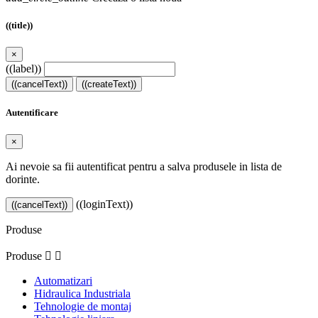
((title))
×
((label))
((cancelText))
((createText))
Autentificare
×
Ai nevoie sa fii autentificat pentru a salva produsele in lista de
dorinte.
((loginText))
((cancelText))
Produse
Produse


Automatizari
Hidraulica Industriala
Tehnologie de montaj