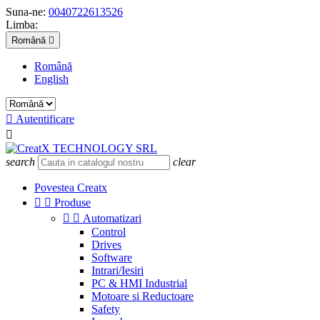
Suna-ne:
0040722613526
Limba:
Română

Română
English

Autentificare

search
clear
Povestea Creatx


Produse


Automatizari
Control
Drives
Software
Intrari/Iesiri
PC & HMI Industrial
Motoare si Reductoare
Safety