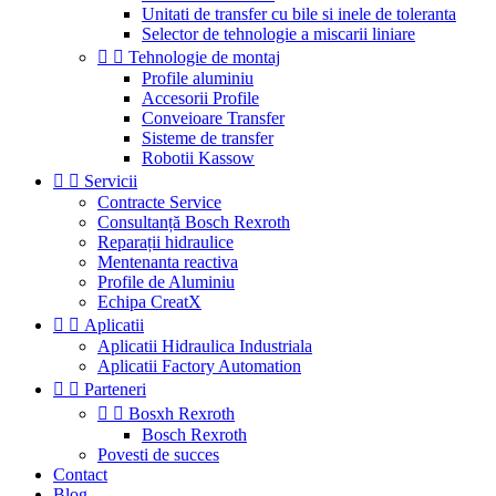
Unitati de transfer cu bile si inele de toleranta
Selector de tehnologie a miscarii liniare


Tehnologie de montaj
Profile aluminiu
Accesorii Profile
Conveioare Transfer
Sisteme de transfer
Robotii Kassow


Servicii
Contracte Service
Consultanță Bosch Rexroth
Reparații hidraulice
Mentenanta reactiva
Profile de Aluminiu
Echipa CreatX


Aplicatii
Aplicatii Hidraulica Industriala
Aplicatii Factory Automation


Parteneri


Bosxh Rexroth
Bosch Rexroth
Povesti de succes
Contact
Blog