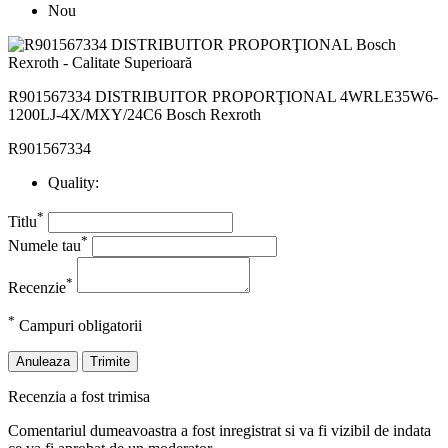
Nou
R901567334 DISTRIBUITOR PROPORŢIONAL 4WRLE35W6-
1200LJ-4X/MXY/24C6 Bosch Rexroth
R901567334
Quality:
*
Titlu
*
Numele tau
*
Recenzie
*
Campuri obligatorii
Anuleaza
Trimite
Recenzia a fost trimisa
Comentariul dumeavoastra a fost inregistrat si va fi vizibil de indata