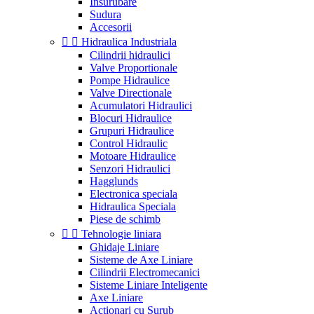
Insurubare
Sudura
Accesorii


Hidraulica Industriala
Cilindrii hidraulici
Valve Proportionale
Pompe Hidraulice
Valve Directionale
Acumulatori Hidraulici
Blocuri Hidraulice
Grupuri Hidraulice
Control Hidraulic
Motoare Hidraulice
Senzori Hidraulici
Hagglunds
Electronica speciala
Hidraulica Speciala
Piese de schimb


Tehnologie liniara
Ghidaje Liniare
Sisteme de Axe Liniare
Cilindrii Electromecanici
Sisteme Liniare Inteligente
Axe Liniare
Actionari cu Surub