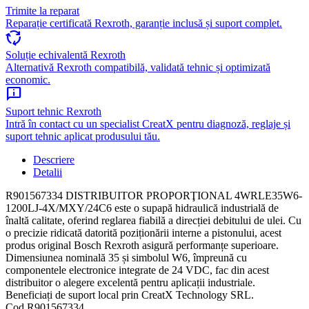
Trimite la reparat
Reparație certificată Rexroth, garanție inclusă și suport complet.
cycle
Soluție echivalentă Rexroth
Alternativă Rexroth compatibilă, validată tehnic și optimizată
economic.
chat_info
Suport tehnic Rexroth
Intră în contact cu un specialist CreatX pentru diagnoză, reglaje și
suport tehnic aplicat produsului tău.
Descriere
Detalii
R901567334 DISTRIBUITOR PROPORŢIONAL 4WRLE35W6-
1200LJ-4X/MXY/24C6 este o supapă hidraulică industrială de
înaltă calitate, oferind reglarea fiabilă a direcției debitului de ulei. Cu
o precizie ridicată datorită poziționării interne a pistonului, acest
produs original Bosch Rexroth asigură performanțe superioare.
Dimensiunea nominală 35 și simbolul W6, împreună cu
componentele electronice integrate de 24 VDC, fac din acest
distribuitor o alegere excelentă pentru aplicații industriale.
Beneficiați de suport local prin CreatX Technology SRL.
Cod
R901567334