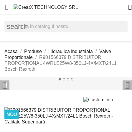


search
Acasa
Produse
Hidraulica Industriala
Valve
Proportionale
R901566379 DISTRIBUITOR
PROPORŢIONAL 4WRLE25W8-350LJ-4X/MXT/24L1
Bosch Rexroth


NOU