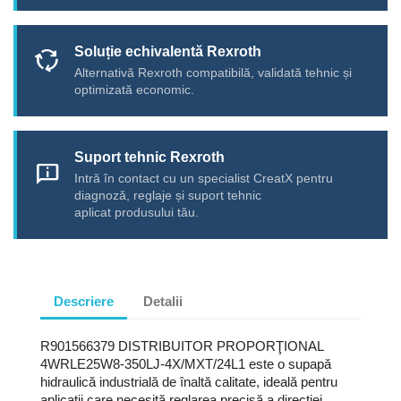
Soluție echivalentă Rexroth
cycle
Alternativă Rexroth compatibilă, validată tehnic și
optimizată economic.
Suport tehnic Rexroth
chat_info
Intră în contact cu un specialist CreatX pentru
diagnoză, reglaje și suport tehnic
aplicat produsului tău.
Descriere
Detalii
R901566379 DISTRIBUITOR PROPORŢIONAL
4WRLE25W8-350LJ-4X/MXT/24L1 este o supapă
hidraulică industrială de înaltă calitate, ideală pentru
aplicații care necesită reglarea precisă a direcției