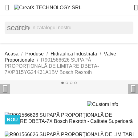


search
Acasa
Produse
Hidraulica Industriala
Valve
Proportionale
R901566626 SUPAPĂ
PROPORŢIONALĂ DE LIMITARE DBETA-
7X/P315YG24K31A1BV Bosch Rexroth


NOU