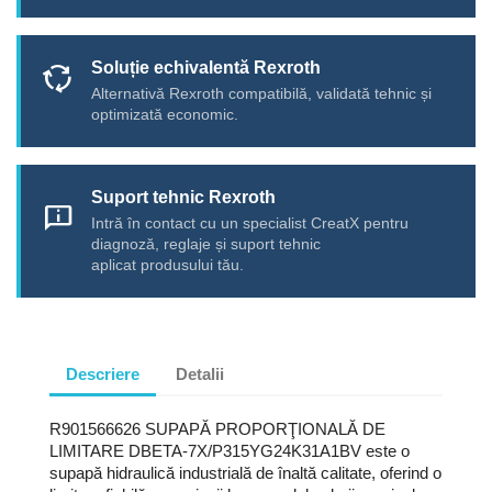
Soluție echivalentă Rexroth
cycle
Alternativă Rexroth compatibilă, validată tehnic și
optimizată economic.
Suport tehnic Rexroth
chat_info
Intră în contact cu un specialist CreatX pentru
diagnoză, reglaje și suport tehnic
aplicat produsului tău.
Descriere
Detalii
R901566626 SUPAPĂ PROPORŢIONALĂ DE
LIMITARE DBETA-7X/P315YG24K31A1BV este o
supapă hidraulică industrială de înaltă calitate, oferind o