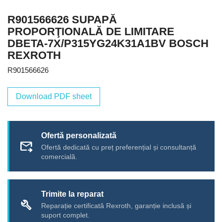
R901566626 SUPAPĂ
PROPORŢIONALĂ DE LIMITARE
DBETA-7X/P315YG24K31A1BV BOSCH
REXROTH
R901566626
Download PDF sheet
Ofertă personalizată
forward_to_inbox
Ofertă dedicată cu preț preferențial și consultanță
comercială.
Trimite la reparat
build
Reparație certificată Rexroth, garanție inclusă și
suport complet.