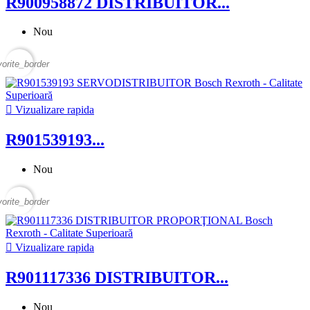
R900958872 DISTRIBUITOR...
Nou
vorite_border

Vizualizare rapida
R901539193...
Nou
vorite_border

Vizualizare rapida
R901117336 DISTRIBUITOR...
Nou