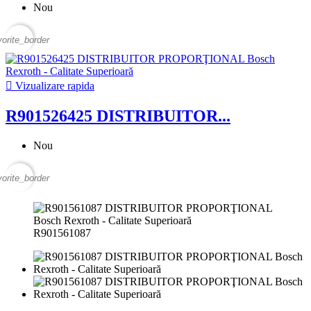
Nou
vorite_border

Vizualizare rapida
R901526425 DISTRIBUITOR...
Nou
vorite_border
R901561087