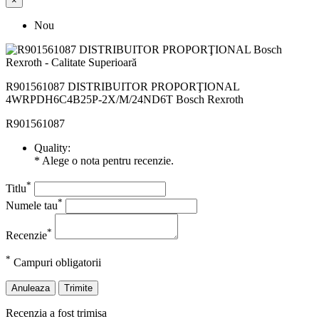
×
Nou
R901561087 DISTRIBUITOR PROPORŢIONAL
4WRPDH6C4B25P-2X/M/24ND6T Bosch Rexroth
R901561087
Quality:
* Alege o nota pentru recenzie.
*
Titlu
*
Numele tau
*
Recenzie
*
Campuri obligatorii
Anuleaza
Trimite
Recenzia a fost trimisa