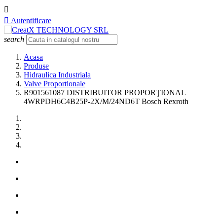


Autentificare
search
Acasa
Produse
Hidraulica Industriala
Valve Proportionale
R901561087 DISTRIBUITOR PROPORŢIONAL
4WRPDH6C4B25P-2X/M/24ND6T Bosch Rexroth