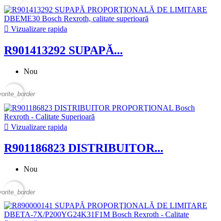

Vizualizare rapida
R901413292 SUPAPĂ...
Nou
vorite_border

Vizualizare rapida
R901186823 DISTRIBUITOR...
Nou
vorite_border