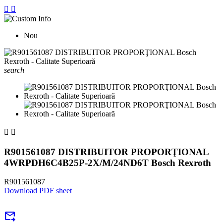


Nou
search


R901561087 DISTRIBUITOR PROPORŢIONAL
4WRPDH6C4B25P-2X/M/24ND6T Bosch Rexroth
R901561087
Download PDF sheet
forward_to_inbox