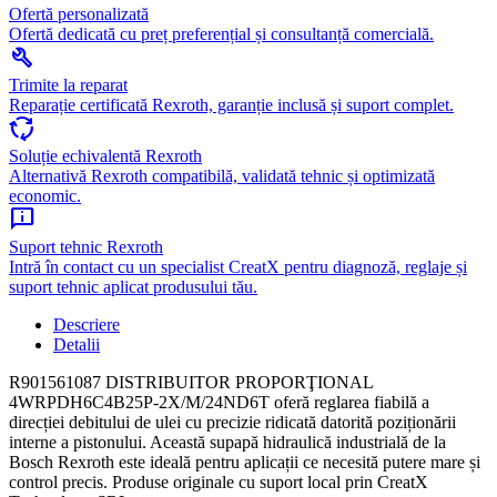
Ofertă personalizată
Ofertă dedicată cu preț preferențial și consultanță comercială.
build
Trimite la reparat
Reparație certificată Rexroth, garanție inclusă și suport complet.
cycle
Soluție echivalentă Rexroth
Alternativă Rexroth compatibilă, validată tehnic și optimizată
economic.
chat_info
Suport tehnic Rexroth
Intră în contact cu un specialist CreatX pentru diagnoză, reglaje și
suport tehnic aplicat produsului tău.
Descriere
Detalii
R901561087 DISTRIBUITOR PROPORŢIONAL
4WRPDH6C4B25P-2X/M/24ND6T oferă reglarea fiabilă a
direcției debitului de ulei cu precizie ridicată datorită poziționării
interne a pistonului. Această supapă hidraulică industrială de la
Bosch Rexroth este ideală pentru aplicații ce necesită putere mare și
control precis. Produse originale cu suport local prin CreatX