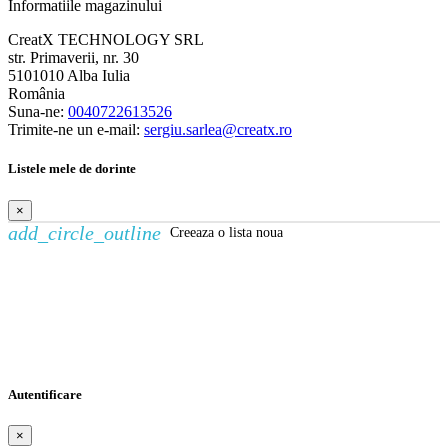
Informatiile magazinului
CreatX TECHNOLOGY SRL
str. Primaverii, nr. 30
5101010 Alba Iulia
România
Suna-ne:
0040722613526
Trimite-ne un e-mail:
sergiu.sarlea@creatx.ro
Listele mele de dorinte
×
add_circle_outline
Creeaza o lista noua
Creeaza o lista de dorinte
×
Numele listei de dorinte
Anuleaza
Creeaza o lista de dorinte
Autentificare
×