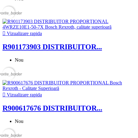
vorite_border

Vizualizare rapida
R901173903 DISTRIBUITOR...
Nou
vorite_border

Vizualizare rapida
R900617676 DISTRIBUITOR...
Nou
vorite_border