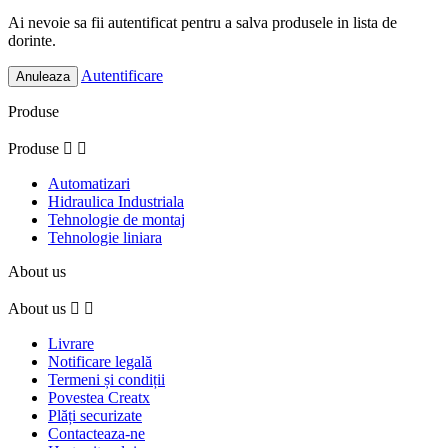
Ai nevoie sa fii autentificat pentru a salva produsele in lista de
dorinte.
Autentificare
Anuleaza
Produse
Produse


Automatizari
Hidraulica Industriala
Tehnologie de montaj
Tehnologie liniara
About us
About us


Livrare
Notificare legală
Termeni și condiții
Povestea Creatx
Plăți securizate
Contacteaza-ne