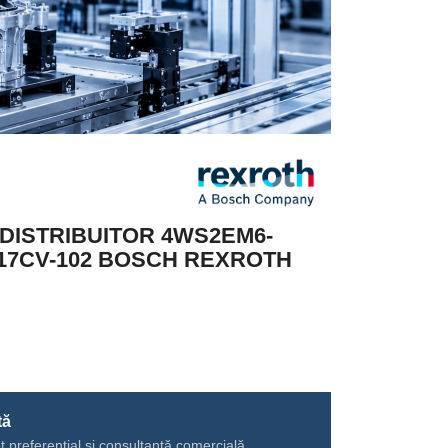
DISTRIBUITOR 4WS2EM6-
K17CV-102 BOSCH REXROTH
tă
ț preferențial și consultanță comercială.