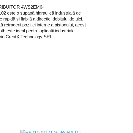
RIBUITOR 4WS2EM6-
este o supapă hidraulică industrială de
e rapidă și fiabilă a direcției debitului de ulei.
ă retragerii poziției interne a pistonului, acest
h este ideal pentru aplicații industriale.
 prin CreatX Technology SRL.