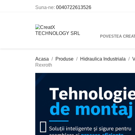
Suna-ne:
0040722613526
POVESTEA CREA
Acasa
Produse
Hidraulica Industriala
V
Rexroth
