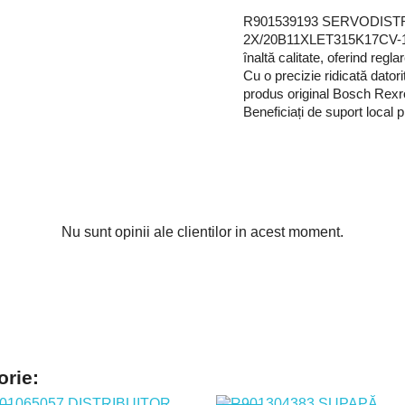
R901539193 SERVODIST
2X/20B11XLET315K17CV-102 
înaltă calitate, oferind reglar
Cu o precizie ridicată datorit
produs original Bosch Rexrot
Beneficiați de suport local
Nu sunt opinii ale clientilor in acest moment.
orie: