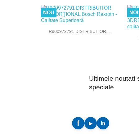
NOU
NO

Vizualizare rapida
R900972791 DISTRIBUITOR...
Ultimele noutati 
speciale