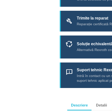
Trimite la reparat
build
Reparație certificată 
cycle
Soluție echivalent
Alternativă Rexroth co
Suport tehnic Rex
chat_info
Intră în contact cu un 
suport tehnic aplicat p
Descriere
Detalii