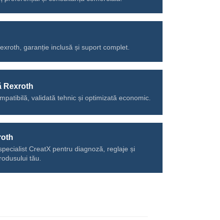
Rexroth, garanție inclusă și suport complet.
ă Rexroth
mpatibilă, validată tehnic și optimizată economic.
roth
specialist CreatX pentru diagnoză, reglaje și
rodusului tău.