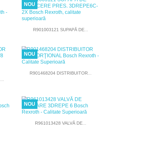
NOU

Vizualizare rapida
R901003121 SUPAPĂ DE...
NOU

Vizualizare rapida
R901468204 DISTRIBUITOR...
..
NOU

Vizualizare rapida
R961013428 VALVĂ DE...