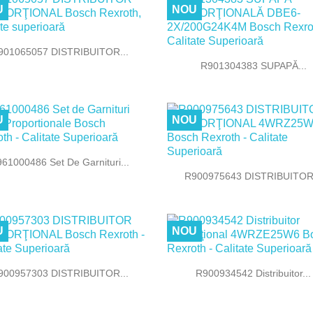
U
NOU

Vizualizare rapida
901065057 DISTRIBUITOR...

Vizualizare rapida
R901304383 SUPAPĂ...
U
NOU

Vizualizare rapida
61000486 Set De Garnituri...

Vizualizare rapida
R900975643 DISTRIBUITOR.
U
NOU


Vizualizare rapida
Vizualizare rapida
900957303 DISTRIBUITOR...
R900934542 Distribuitor...