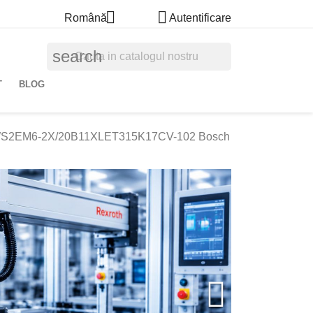


Română
Autentificare
search
T
BLOG
S2EM6-2X/20B11XLET315K17CV-102 Bosch
