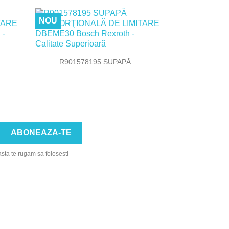
NOU

Vizualizare rapida
R901578195 SUPAPĂ...
asta te rugam sa folosesti