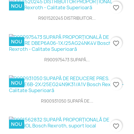
NOU
favorite_border
R901520245 DISTRIBUITOR...
NOU
favorite_border
R900975473 SUPAPĂ...
NOU
favorite_border
R900931050 SUPAPĂ DE...
NOU
favorite_border