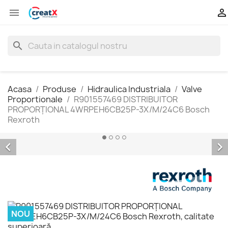


search
Acasa
Produse
Hidraulica Industriala
Valve
Proportionale
R901557469 DISTRIBUITOR
PROPORŢIONAL 4WRPEH6CB25P-3X/M/24C6 Bosch
Rexroth


NOU