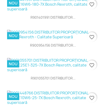
NOU
favorite_border
R901401991 DISTRIBUITOR...
NOU
favorite_border
R900954156 DISTRIBUITOR...
NOU
favorite_border
R901055701 DISTRIBUITOR...
NOU
favorite_border