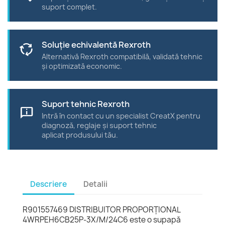
suport complet.
Soluție echivalentă Rexroth
cycle
Alternativă Rexroth compatibilă, validată tehnic
și optimizată economic.
Suport tehnic Rexroth
chat_info
Intră în contact cu un specialist CreatX pentru
diagnoză, reglaje și suport tehnic
aplicat produsului tău.
Descriere
Detalii
R901557469 DISTRIBUITOR PROPORŢIONAL
4WRPEH6CB25P-3X/M/24C6 este o supapă