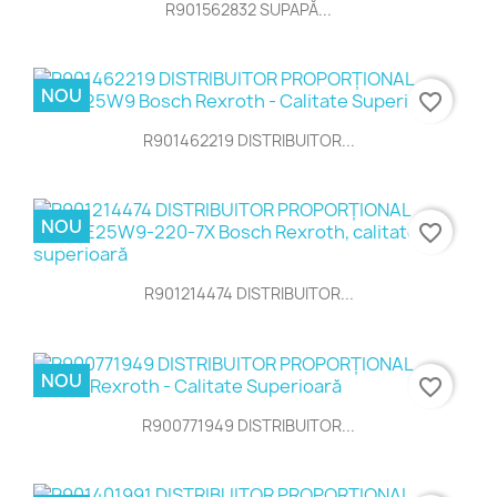
R901562832 SUPAPĂ...
NOU
favorite_border
R901462219 DISTRIBUITOR...
NOU
favorite_border
R901214474 DISTRIBUITOR...
NOU
favorite_border
R900771949 DISTRIBUITOR...