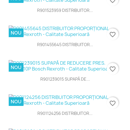
favorite_border
R901523959 DISTRIBUITOR...
NOU
favorite_border
R901455645 DISTRIBUITOR...
NOU
favorite_border
R901239015 SUPAPĂ DE...
NOU
favorite_border
R901124256 DISTRIBUITOR...