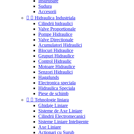
Insurubare
Sudura
Accesorii


Hidraulica Industriala
Cilindrii hidraulici
Valve Proportionale
Pompe Hidraulice
Valve Directionale
Acumulatori Hidraulici
Blocuri Hidraulice
Grupuri Hidraulice
Control Hidraulic
Motoare Hidraulice
Senzori Hidraulici
Hagglunds
Electronica speciala
Hidraulica Speciala
Piese de schimb


Tehnologie liniara
Ghidaje Liniare
Sisteme de Axe Liniare
Cilindrii Electromecanici
Sisteme Liniare Inteligente
Axe Liniare
Actionari cu Surub