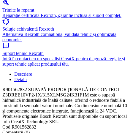
build
Trimite la reparat
Reparație certificată Rexroth, garanție inclusă și suport complet.
cycle
Soluție echivalentă Rexroth
Alternativă Rexroth compatibilă, validată tehnic și optimizată
economic.
chat_info
Suport tehnic Rexroth
Intră în contact cu un specialist CreatX pentru diagnoză, reglaje și
suport tehnic aplicat produsului tău.
Descriere
Detalii
R901562832 SUPAPĂ PROPORŢIONALĂ DE CONTROL
Z3DREE10VP2-1X/315XLMSG24K31F1M este o supapă
hidraulică industrială de înaltă calitate, oferind o reducere fiabilă a
presiunii la semnalul valorii nominale. Cu dimensiune nominală 10
și componente electronice integrate, funcționează la 24 VDC.
Produsele originale Bosch Rexroth sunt disponibile cu suport local
prin CreatX Technology SRL.
Cod
R901562832
Comentarii (0)