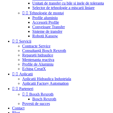
Unitati de transfer cu bile si inele de toleranta
Selector de tehnologie a miscarii liniare


Tehnologie de montaj
Profile aluminiu
Accesorii Profile
Conveioare Transfer
Sisteme de transfer
Robotii Kassow


Servicii
Contracte Service
Consultanță Bosch Rexroth
Reparații hidraulice
Mentenanta reactiva
Profile de Aluminiu
Echipa CreatX


Aplicatii
Aplicatii Hidraulica Industriala
Aplicatii Factory Automation


Parteneri


Bosxh Rexroth
Bosch Rexroth
Povesti de succes
Contact
Blog