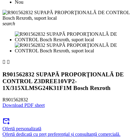
Nou
search


R901562832 SUPAPĂ PROPORŢIONALĂ DE
CONTROL Z3DREE10VP2-
1X/315XLMSG24K31F1M Bosch Rexroth
R901562832
Download PDF sheet
forward_to_inbox
Ofertă personalizată
Ofertă dedicată cu preț preferențial și consultanță comercială.