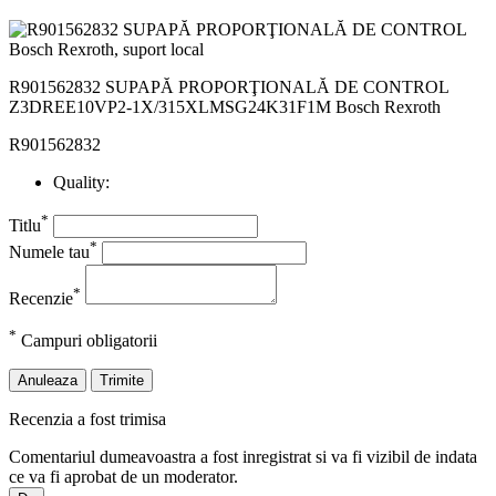
R901562832 SUPAPĂ PROPORŢIONALĂ DE CONTROL
Z3DREE10VP2-1X/315XLMSG24K31F1M Bosch Rexroth
R901562832
Quality:
*
Titlu
*
Numele tau
*
Recenzie
*
Campuri obligatorii
Anuleaza
Trimite
Recenzia a fost trimisa
Comentariul dumeavoastra a fost inregistrat si va fi vizibil de indata
ce va fi aprobat de un moderator.