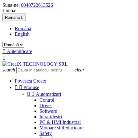
Suna-ne:
0040722613526
Limba:
Română

Română
English

Autentificare

search
clear
Povestea Creatx


Produse


Automatizari
Control
Drives
Software
Intrari/Iesiri
PC & HMI Industrial
Motoare si Reductoare
Safety