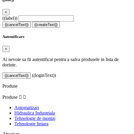
×
((label))
((cancelText))
((createText))
Autentificare
×
Ai nevoie sa fii autentificat pentru a salva produsele in lista de
dorinte.
((loginText))
((cancelText))
Produse
Produse


Automatizari
Hidraulica Industriala
Tehnologie de montaj
Tehnologie liniara
About us