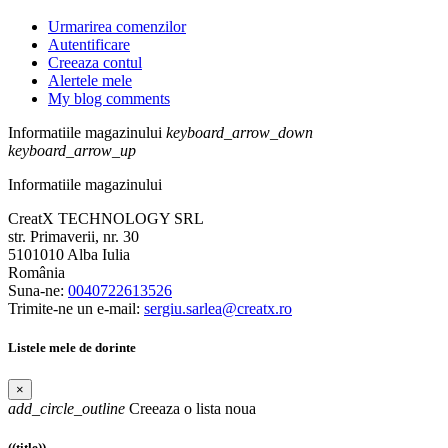
Urmarirea comenzilor
Autentificare
Creeaza contul
Alertele mele
My blog comments
Informatiile magazinului
keyboard_arrow_down
keyboard_arrow_up
Informatiile magazinului
CreatX TECHNOLOGY SRL
str. Primaverii, nr. 30
5101010 Alba Iulia
România
Suna-ne:
0040722613526
Trimite-ne un e-mail:
sergiu.sarlea@creatx.ro
Listele mele de dorinte
×
add_circle_outline
Creeaza o lista noua
((title))