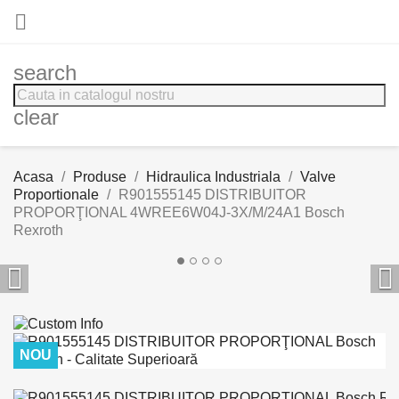

search
clear
Acasa
Produse
Hidraulica Industriala
Valve
Proportionale
R901555145 DISTRIBUITOR
PROPORŢIONAL 4WREE6W04J-3X/M/24A1 Bosch
Rexroth


NOU