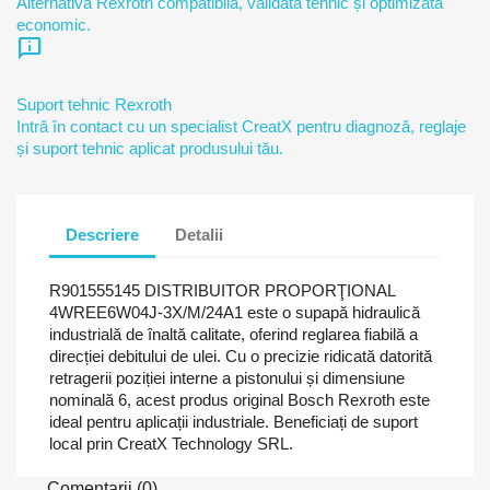
Alternativă Rexroth compatibilă, validată tehnic și optimizată
economic.
chat_info
Suport tehnic Rexroth
Intră în contact cu un specialist CreatX pentru diagnoză, reglaje
și suport tehnic aplicat produsului tău.
Descriere
Detalii
R901555145 DISTRIBUITOR PROPORŢIONAL
4WREE6W04J-3X/M/24A1 este o supapă hidraulică
industrială de înaltă calitate, oferind reglarea fiabilă a
direcției debitului de ulei. Cu o precizie ridicată datorită
retragerii poziției interne a pistonului și dimensiune
nominală 6, acest produs original Bosch Rexroth este
ideal pentru aplicații industriale. Beneficiați de suport
local prin CreatX Technology SRL.
Comentarii (0)