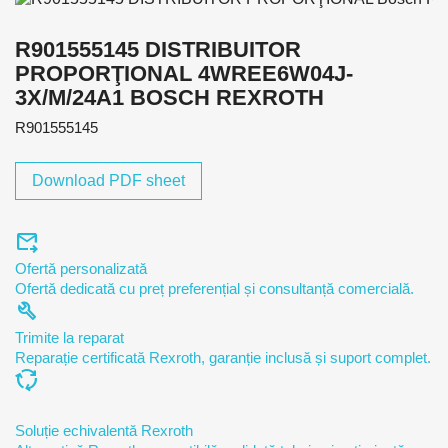
R901555145 DISTRIBUITOR
PROPORŢIONAL 4WREE6W04J-
3X/M/24A1 BOSCH REXROTH
R901555145
Download PDF sheet
forward_to_inbox
Ofertă personalizată
Ofertă dedicată cu preț preferențial și consultanță comercială.
build
Trimite la reparat
Reparație certificată Rexroth, garanție inclusă și suport complet.
cycle
Soluție echivalentă Rexroth