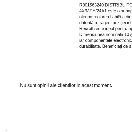
R901563240 DISTRIBUI
4X/MPY/24A1 este o supapă h
oferind reglarea fiabilă a dir
datorită retragerii poziției 
Rexroth este ideal pentru apl
Dimensiunea nominală 10 și
iar componentele electronic
durabilitate. Beneficiați de
Nu sunt opinii ale clientilor in acest moment.