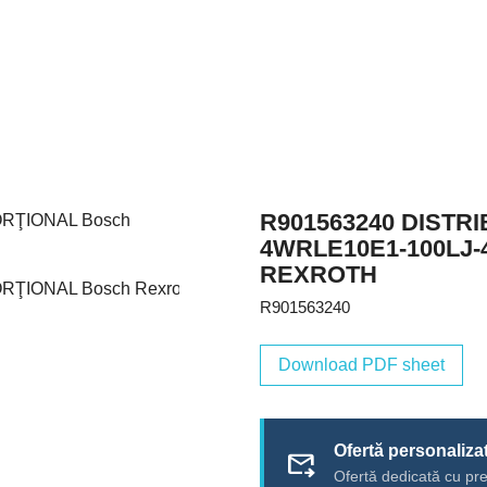
R901563240 DISTR
4WRLE10E1-100LJ-
REXROTH
R901563240
Download PDF sheet
Ofertă personaliza
forward_to_inbox
Ofertă dedicată cu pre