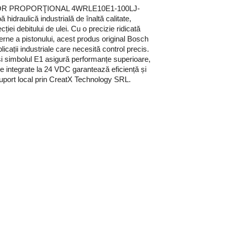
TOR PROPORŢIONAL 4WRLE10E1-100LJ-
idraulică industrială de înaltă calitate,
ecției debitului de ulei. Cu o precizie ridicată
interne a pistonului, acest produs original Bosch
icații industriale care necesită control precis.
 simbolul E1 asigură performanțe superioare,
e integrate la 24 VDC garantează eficiență și
 suport local prin CreatX Technology SRL.