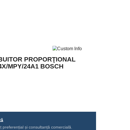
IBUITOR PROPORŢIONAL
4X/MPY/24A1 BOSCH
tă
ț preferențial și consultanță comercială.