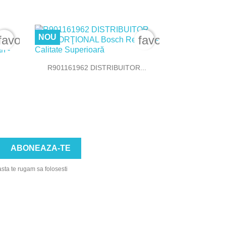
NOU
favorite_border
favorite_border

Vizualizare rapida
R901161962 DISTRIBUITOR...
asta te rugam sa folosesti