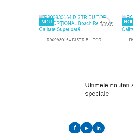
NOU
NO
favorite_b

Vizualizare rapida
R900930164 DISTRIBUITOR...
R
Ultimele noutati 
speciale