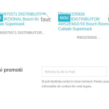
U
NOU
order
favorite_border

Vizualizare rapida
900975571 DISTRIBUITOR...

Vizualizare rapida
R901535926...
si promotii
Iti poti desfiinta contul in orice moment. Pentru ace
informatiile de contact din nota legala.