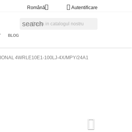


Română
Autentificare
search
T
BLOG
IONAL 4WRLE10E1-100LJ-4X/MPY/24A1
