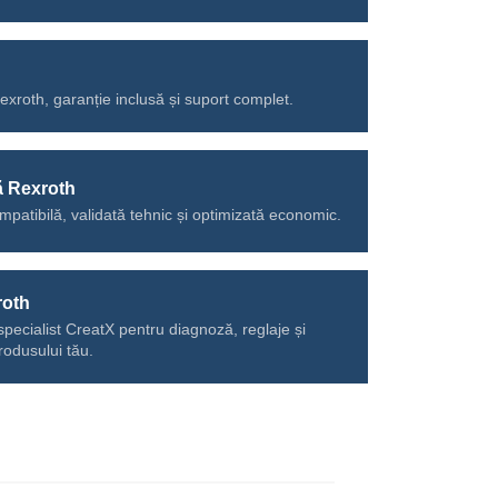
Rexroth, garanție inclusă și suport complet.
ă Rexroth
mpatibilă, validată tehnic și optimizată economic.
roth
specialist CreatX pentru diagnoză, reglaje și
rodusului tău.