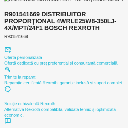
R901541669 DISTRIBUITOR
PROPORŢIONAL 4WRLE25W8-350LJ-
4X/MPT/24F1 BOSCH REXROTH
R901541669
forward_to_inbox
Ofertă personalizată
Ofertă dedicată cu preț preferențial și consultanță comercială.
build
Trimite la reparat
Reparație certificată Rexroth, garanție inclusă și suport complet.
cycle
Soluție echivalentă Rexroth
Alternativă Rexroth compatibilă, validată tehnic și optimizată
economic.
chat_info