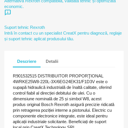
Alternativă Rexroth compatibilă, validată tehnic și optimizată
economic.
chat_info
Suport tehnic Rexroth
Intră în contact cu un specialist CreatX pentru diagnoză, reglaje
și suport tehnic aplicat produsului tău.
Descriere
Detalii
R901532515 DISTRIBUITOR PROPORŢIONAL
4WRKE25W8-220L-3X/6EG24EK31/F1D3V este o
supapă hidraulică industrială de înaltă calitate, oferind
control fiabil al direcției debitului de ulei. Cu o
dimensiune nominală de 25 și simbol W8, acest
produs original Bosch Rexroth asigură precizie ridicată
prin retragerea poziției interne a pistonului. Electric cu
componente electronice integrate, este ideal pentru
aplicații industriale solicitante. Beneficiați de suport
local prin CreatX Technology SRL.