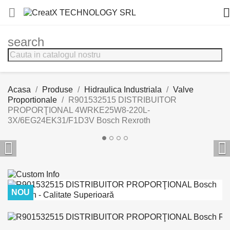


search
Acasa
Produse
Hidraulica Industriala
Valve
Proportionale
R901532515 DISTRIBUITOR
PROPORŢIONAL 4WRKE25W8-220L-
3X/6EG24EK31/F1D3V Bosch Rexroth


NOU