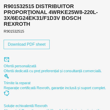
R901532515 DISTRIBUITOR
PROPORŢIONAL 4WRKE25W8-220L-
3X/6EG24EK31/F1D3V BOSCH
REXROTH
R901532515
Download PDF sheet
forward_to_inbox
Ofertă personalizată
Ofertă dedicată cu preț preferențial și consultanță comercială.
build
Trimite la reparat
Reparație certificată Rexroth, garanție inclusă și suport complet.
cycle
Soluție echivalentă Rexroth