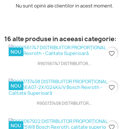
Nu sunt opinii ale clientilor in acest moment.
16 alte produse in aceeasi categorie:
NOU
favorite_border
R901561747 DISTRIBUITOR...
NOU
favorite_border
R900737408 DISTRIBUITOR...
NOU
favorite_border