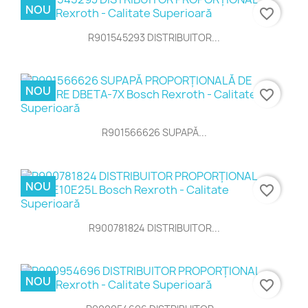
NOU
favorite_border
R901545293 DISTRIBUITOR...
NOU
favorite_border
R901566626 SUPAPĂ...
NOU
favorite_border
R900781824 DISTRIBUITOR...
NOU
favorite_border