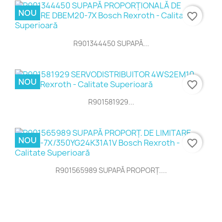
NOU
favorite_border
R901344450 SUPAPĂ...
NOU
favorite_border
R901581929...
NOU
favorite_border
R901565989 SUPAPĂ PROPORŢ....