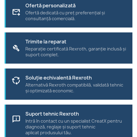
Ofertă personalizată
forward_to_inbox
Ofertă dedicată cu preț preferențial și
consultanță comercială.
Trimite la reparat
build
Reparație certificată Rexroth, garanție inclusă și
suport complet.
Soluție echivalentă Rexroth
cycle
Alternativă Rexroth compatibilă, validată tehnic
și optimizată economic.
Suport tehnic Rexroth
chat_info
Intră în contact cu un specialist CreatX pentru
diagnoză, reglaje și suport tehnic
aplicat produsului tău.