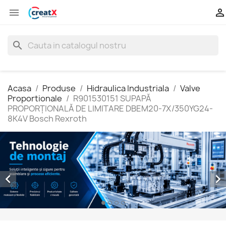


search
Acasa
Produse
Hidraulica Industriala
Valve
Proportionale
R901530151 SUPAPĂ
PROPORŢIONALĂ DE LIMITARE DBEM20-7X/350YG24-
8K4V Bosch Rexroth

