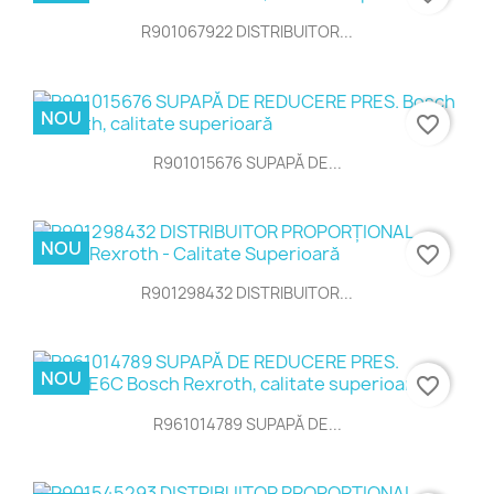
R901067922 DISTRIBUITOR...
NOU
favorite_border
R901015676 SUPAPĂ DE...
NOU
favorite_border
R901298432 DISTRIBUITOR...
NOU
favorite_border
R961014789 SUPAPĂ DE...