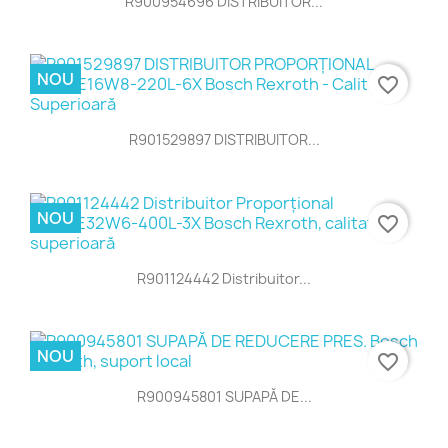
R900954696 DISTRIBUITOR...
NOU
favorite_border
R901529897 DISTRIBUITOR...
NOU
favorite_border
R901124442 Distribuitor...
NOU
favorite_border
R900945801 SUPAPĂ DE...