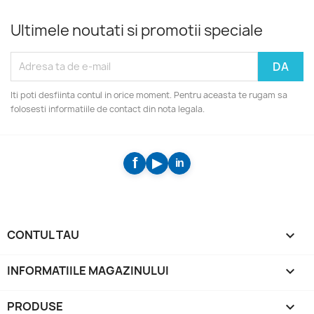
Ultimele noutati si promotii speciale
Iti poti desfiinta contul in orice moment. Pentru aceasta te rugam sa
folosesti informatiile de contact din nota legala.
CONTUL TAU

INFORMATIILE MAGAZINULUI
keyboard_arrow_down
PRODUSE
