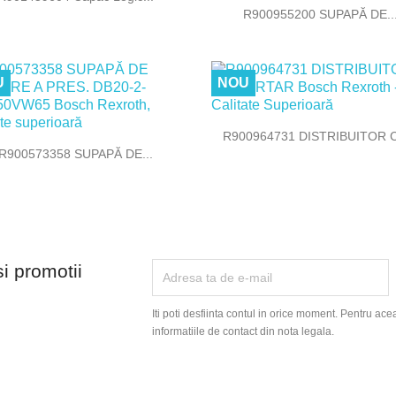

Vizualizare rapida
R900955200 SUPAPĂ DE..
U
NOU

Vizualizare rapida
R900964731 DISTRIBUITOR C

Vizualizare rapida
R900573358 SUPAPĂ DE...
si promotii
Iti poti desfiinta contul in orice moment. Pentru ace
informatiile de contact din nota legala.