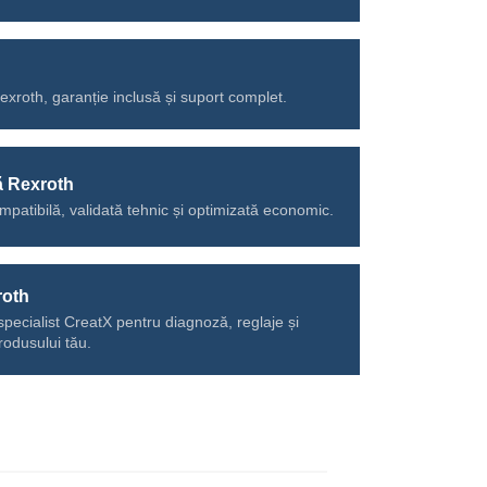
Rexroth, garanție inclusă și suport complet.
ă Rexroth
mpatibilă, validată tehnic și optimizată economic.
roth
specialist CreatX pentru diagnoză, reglaje și
rodusului tău.