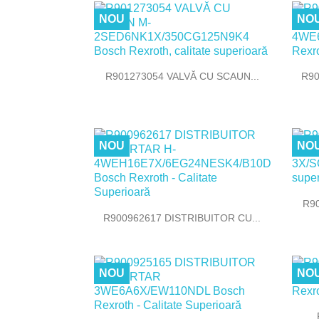
NOU
NO

Vizualizare rapida
R901273054 VALVĂ CU SCAUN...
R90
NOU
NO
R9

Vizualizare rapida
R900962617 DISTRIBUITOR CU...
NOU
NO