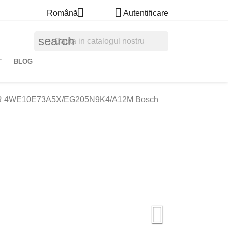


Română
Autentificare
search
T
BLOG
R 4WE10E73A5X/EG205N9K4/A12M Bosch
