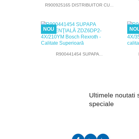

Vizualizare rapida
R900925165 DISTRIBUITOR CU...
NOU
NO

Vizualizare rapida
R900441454 SUPAPA...
Ultimele noutati 
speciale