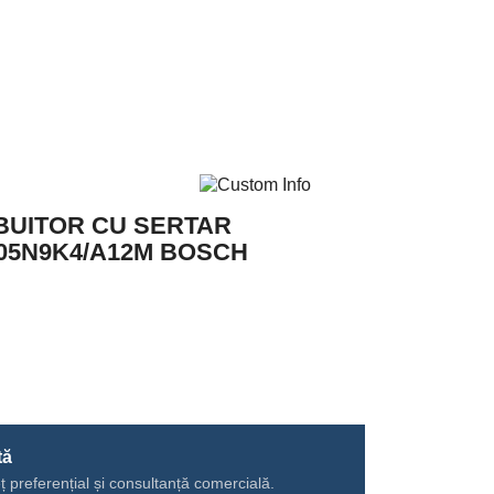
IBUITOR CU SERTAR
05N9K4/A12M BOSCH
tă
ț preferențial și consultanță comercială.