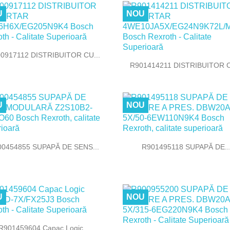
U
NOU

Vizualizare rapida
0917112 DISTRIBUITOR CU...

Vizualizare rapida
R901414211 DISTRIBUITOR C
U
NOU


Vizualizare rapida
Vizualizare rapida
00454855 SUPAPĂ DE SENS...
R901495118 SUPAPĂ DE..
U
NOU

Vizualizare rapida
R901459604 Capac Logic...