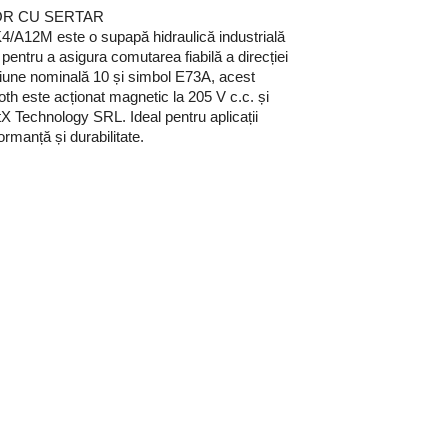
TOR CU SERTAR
2M este o supapă hidraulică industrială
ă pentru a asigura comutarea fiabilă a direcției
siune nominală 10 și simbol E73A, acest
th este acționat magnetic la 205 V c.c. și
tX Technology SRL. Ideal pentru aplicații
ormanță și durabilitate.