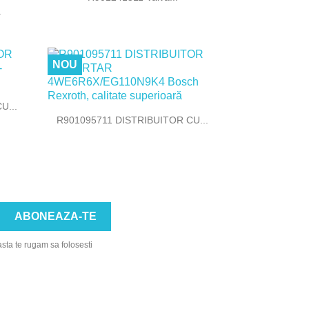
.
NOU
U...

Vizualizare rapida
R901095711 DISTRIBUITOR CU...
asta te rugam sa folosesti