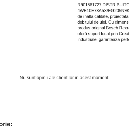
R901561727 DISTRIBUI
4WE10E73A5X/EG205N9K4/A1
de înaltă calitate, proiectat
debitului de ulei. Cu dimen
produs original Bosch Rexro
oferă suport local prin Crea
industriale, garantează perf
Nu sunt opinii ale clientilor in acest moment.
orie: