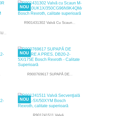
NOU

Vizualizare rapida
R901431302 Valvă Cu Scaun...
U...
NOU

Vizualizare rapida
.
R900769617 SUPAPĂ DE...
NOU

Vizualizare rapida
R901241511 Valvă...