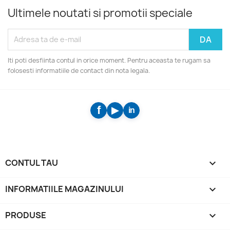
Ultimele noutati si promotii speciale
Iti poti desfiinta contul in orice moment. Pentru aceasta te rugam sa
folosesti informatiile de contact din nota legala.
CONTUL TAU

INFORMATIILE MAGAZINULUI
keyboard_arrow_down
PRODUSE
