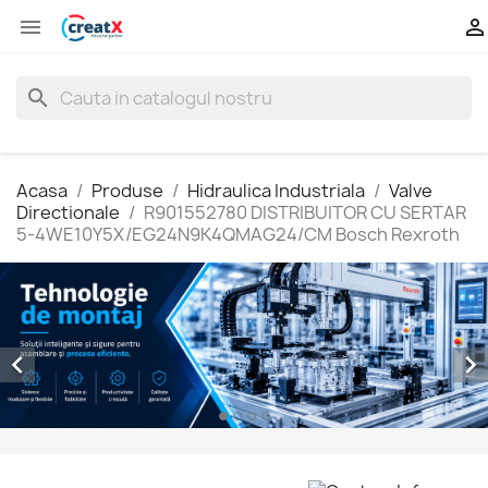


search
Acasa
Produse
Hidraulica Industriala
Valve
Directionale
R901552780 DISTRIBUITOR CU SERTAR
5-4WE10Y5X/EG24N9K4QMAG24/CM Bosch Rexroth

