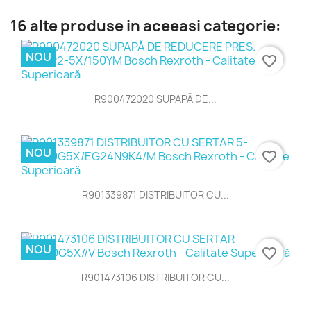
16 alte produse in aceeasi categorie:
NOU
favorite_border
R900472020 SUPAPĂ DE...
NOU
favorite_border
R901339871 DISTRIBUITOR CU...
NOU
favorite_border
R901473106 DISTRIBUITOR CU...