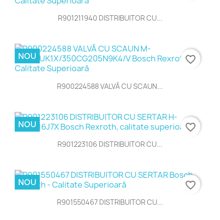
R901211940 DISTRIBUITOR CU...
NOU
favorite_border
R900224588 VALVĂ CU SCAUN...
NOU
favorite_border
R901223106 DISTRIBUITOR CU...
NOU
favorite_border
R901550467 DISTRIBUITOR CU...