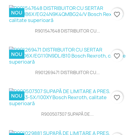
NOU
favorite_border
R901547648 DISTRIBUITOR CU...
NOU
favorite_border
R901269471 DISTRIBUITOR CU...
NOU
favorite_border
R900507307 SUPAPĂ DE...