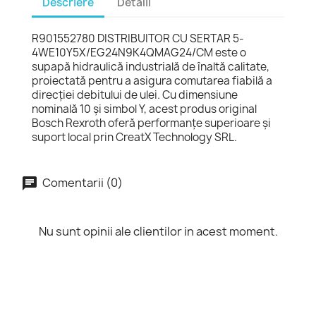
Descriere
Detalii
R901552780 DISTRIBUITOR CU SERTAR 5-
4WE10Y5X/EG24N9K4QMAG24/CM este o
supapă hidraulică industrială de înaltă calitate,
proiectată pentru a asigura comutarea fiabilă a
direcției debitului de ulei. Cu dimensiune
nominală 10 și simbol Y, acest produs original
Bosch Rexroth oferă performanțe superioare și
suport local prin CreatX Technology SRL.
Comentarii (0)
Nu sunt opinii ale clientilor in acest moment.