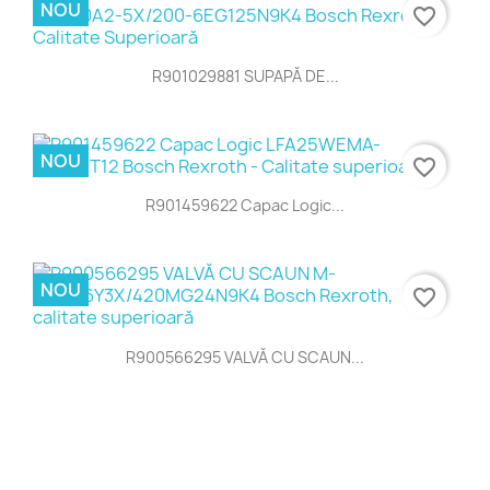
NOU
favorite_border
R901029881 SUPAPĂ DE...
NOU
favorite_border
R901459622 Capac Logic...
NOU
favorite_border
R900566295 VALVĂ CU SCAUN...