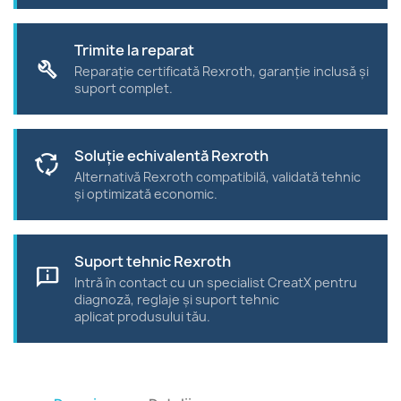
Trimite la reparat
build
Reparație certificată Rexroth, garanție inclusă și
suport complet.
Soluție echivalentă Rexroth
cycle
Alternativă Rexroth compatibilă, validată tehnic
și optimizată economic.
Suport tehnic Rexroth
chat_info
Intră în contact cu un specialist CreatX pentru
diagnoză, reglaje și suport tehnic
aplicat produsului tău.