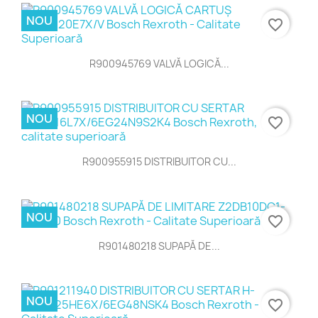
NOU
favorite_border
R900945769 VALVĂ LOGICĂ...
NOU
favorite_border
R900955915 DISTRIBUITOR CU...
NOU
favorite_border
R901480218 SUPAPĂ DE...
NOU
favorite_border