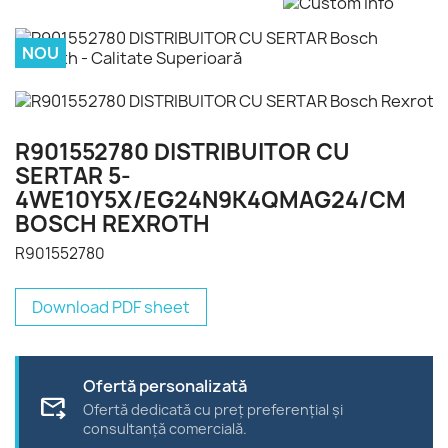
NOU
R901552780 DISTRIBUITOR CU
SERTAR 5-
4WE10Y5X/EG24N9K4QMAG24/CM
BOSCH REXROTH
R901552780
Download PDF sheet
Ofertă personalizată
forward_to_inbox
Ofertă dedicată cu preț preferențial și
consultanță comercială.