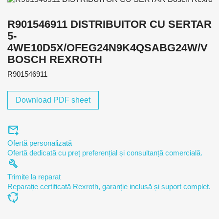
R901546911 DISTRIBUITOR CU SERTAR
5-
4WE10D5X/OFEG24N9K4QSABG24W/V
BOSCH REXROTH
R901546911
Download PDF sheet
forward_to_inbox
Ofertă personalizată
Ofertă dedicată cu preț preferențial și consultanță comercială.
build
Trimite la reparat
Reparație certificată Rexroth, garanție inclusă și suport complet.
cycle