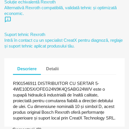
Soluție echivalentă Rexroth
Alternativă Rexroth compatibilă, validată tehnic și optimizată
economic.
chat_info
Suport tehnic Rexroth
Intră în contact cu un specialist CreatX pentru diagnoză, reglaje
și suport tehnic aplicat produsului tău.
Descriere
Detalii
R901546911 DISTRIBUITOR CU SERTAR 5-
4WE10D5X/OFEG24N9K4QSABG24W/V este o
supapă hidraulică industrială de înaltă calitate,
proiectată pentru comutarea fiabilă a direcției debitului
de ulei. Cu dimensiune nominală 10 și simbol D, acest
produs original Bosch Rexroth oferă performanțe
superioare și suport local prin CreatX Technology SRL.