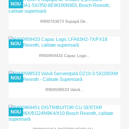
NOU
R900763673 Supapă De...
NOU
R900959433 Capac Logic...
NOU
R900598533 Valvă...
NOU