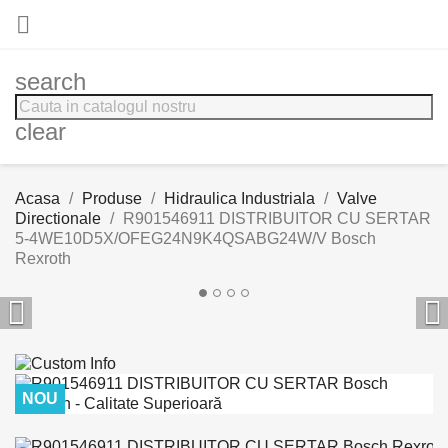

search
clear
Acasa
Produse
Hidraulica Industriala
Valve
Directionale
R901546911 DISTRIBUITOR CU SERTAR
5-4WE10D5X/OFEG24N9K4QSABG24W/V Bosch
Rexroth


NOU