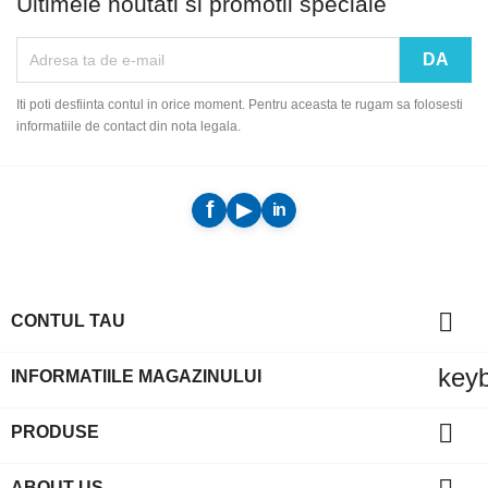
Ultimele noutati si promotii speciale
Iti poti desfiinta contul in orice moment. Pentru aceasta te rugam sa folosesti
informatiile de contact din nota legala.

CONTUL TAU
key
INFORMATIILE MAGAZINULUI

PRODUSE
ABOUT US