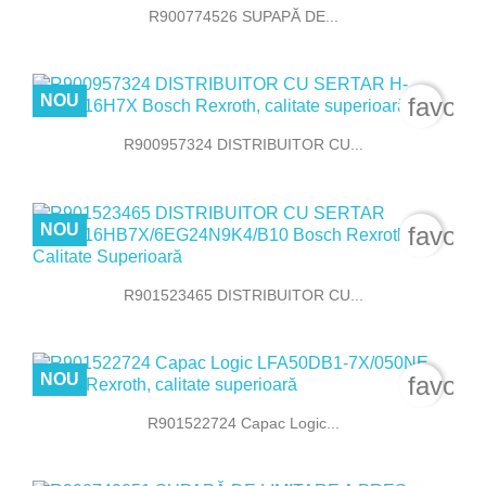
R900774526 SUPAPĂ DE...
NOU
favori
R900957324 DISTRIBUITOR CU...
NOU
favori
R901523465 DISTRIBUITOR CU...
NOU
favori
R901522724 Capac Logic...