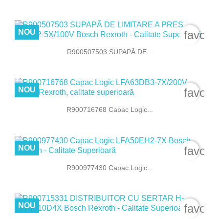
NOU
favori
R900507503 SUPAPĂ DE...
NOU
favori
R900716768 Capac Logic...
NOU
favori
R900977430 Capac Logic...
NOU
favori