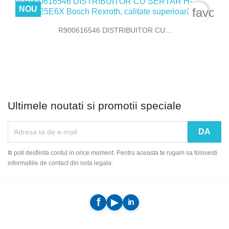
NOU
favori
R900616546 DISTRIBUITOR CU...
Ultimele noutati si promotii speciale
Iti poti desfiinta contul in orice moment. Pentru aceasta te rugam sa folosesti
informatiile de contact din nota legala.