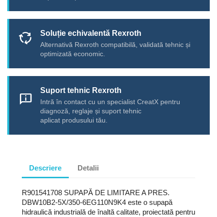
Soluție echivalentă Rexroth
cycle
Alternativă Rexroth compatibilă, validată tehnic și
optimizată economic.
Suport tehnic Rexroth
chat_info
Intră în contact cu un specialist CreatX pentru
diagnoză, reglaje și suport tehnic
aplicat produsului tău.
Descriere
Detalii
R901541708 SUPAPĂ DE LIMITARE A PRES.
DBW10B2-5X/350-6EG110N9K4 este o supapă
hidraulică industrială de înaltă calitate, proiectată pentru