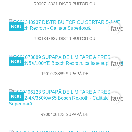
R900715331 DISTRIBUITOR CU...
NOU
favori
R901348937 DISTRIBUITOR CU...
NOU
favori
R901073889 SUPAPĂ DE...
NOU
favori
R900406123 SUPAPĂ DE...