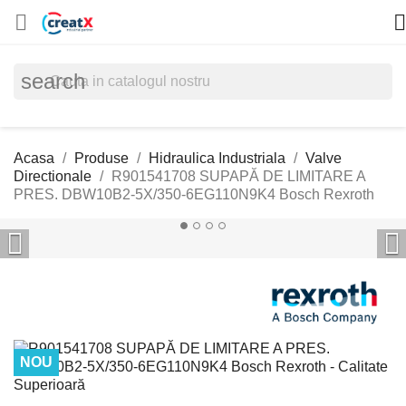


search
Acasa
Produse
Hidraulica Industriala
Valve
Directionale
R901541708 SUPAPĂ DE LIMITARE A
PRES. DBW10B2-5X/350-6EG110N9K4 Bosch Rexroth


NOU