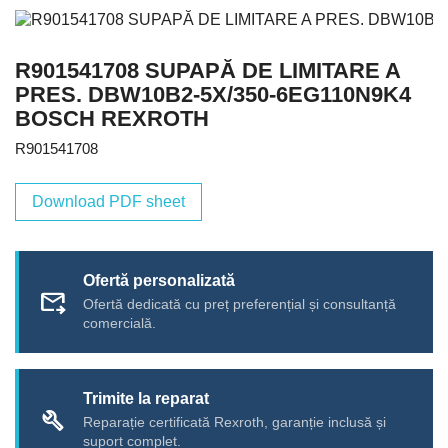
R901541708 SUPAPĂ DE LIMITARE A
PRES. DBW10B2-5X/350-6EG110N9K4
BOSCH REXROTH
R901541708
Download PDF sheet
Ofertă personalizată
forward_to_inbox
Ofertă dedicată cu preț preferențial și consultanță
comercială.
Trimite la reparat
build
Reparație certificată Rexroth, garanție inclusă și
suport complet.