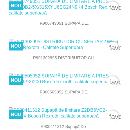
NOU
favori
R900749051 SUPAPĂ DE...
NOU
favori
R901302995 DISTRIBUITOR CU...
NOU
favori
R900505052 SUPAPĂ DE...
NOU
favori
R900411312 Supapă De...