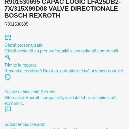
R901530695 CAPAC LOGIC LFA25DB2-
7X/315X99D08 VALVE DIRECTIONALE
BOSCH REXROTH
R901530695
forward_to_inbox
Ofertă personalizată
Ofertă dedicată cu preț preferențial și consultanță comercială.
build
Trimite la reparat
Reparație certificată Rexroth, garanție inclusă și suport complet.
cycle
Soluție echivalentă Rexroth
Alternativă Rexroth compatibilă, validată tehnic și optimizată
economic.
chat_info
Suport tehnic Rexroth