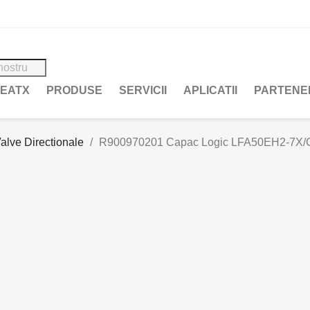
REATX
PRODUSE
SERVICII
APLICATII
PARTENE
alve Directionale
R900970201 Capac Logic LFA50EH2-7X