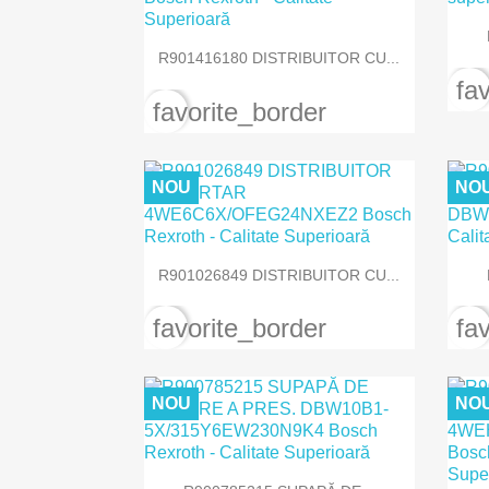

Vizualizare rapida
R901416180 DISTRIBUITOR CU...
fa
favorite_border
NOU
NO

Vizualizare rapida
R901026849 DISTRIBUITOR CU...
favorite_border
fa
NOU
NO

Vizualizare rapida