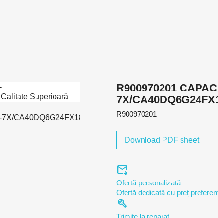
R900970201 CAPAC
7X/CA40DQ6G24FX
R900970201
Download PDF sheet
forward_to_inbox
Ofertă personalizată
Ofertă dedicată cu preț preferenț
build
Trimite la reparat