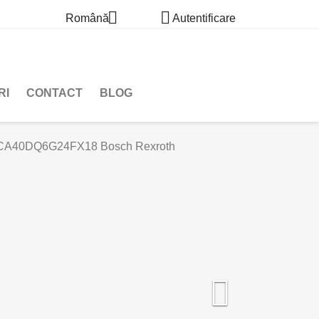


Română
Autentificare
RI
CONTACT
BLOG
/CA40DQ6G24FX18 Bosch Rexroth
