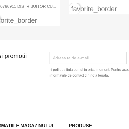

Vizualizare rapida
0766911 DISTRIBUITOR CU...
favorite_border
vorite_border
si promotii
Iti poti desfiinta contul in orice moment. Pentru ace
informatiile de contact din nota legala.
RMATIILE MAGAZINULUI
PRODUSE