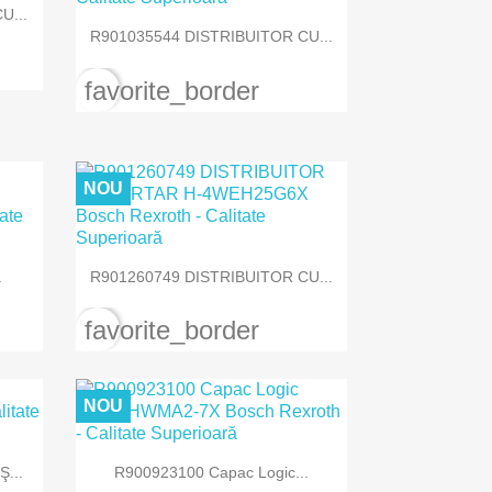
U...

Vizualizare rapida
R901035544 DISTRIBUITOR CU...
favorite_border
NOU

Vizualizare rapida
.
R901260749 DISTRIBUITOR CU...
favorite_border
NOU

Vizualizare rapida
...
R900923100 Capac Logic...