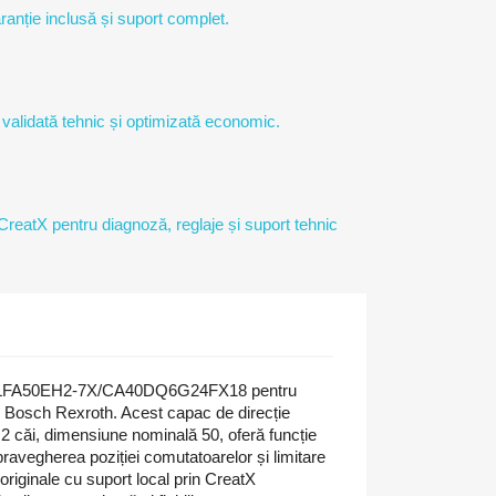
ranție inclusă și suport complet.
 validată tehnic și optimizată economic.
 CreatX pentru diagnoză, reglaje și suport tehnic
 LFA50EH2-7X/CA40DQ6G24FX18 pentru
ce Bosch Rexroth. Acest capac de direcție
 2 căi, dimensiune nominală 50, oferă funcție
pravegherea poziției comutatoarelor și limitare
riginale cu suport local prin CreatX