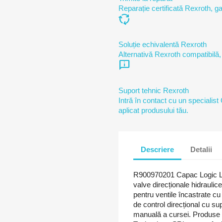
Reparație certificată Rexroth, ga
cycle
Soluție echivalentă Rexroth
Alternativă Rexroth compatibilă,
chat_info
Suport tehnic Rexroth
Intră în contact cu un specialist
aplicat produsului tău.
Descriere
Detalii
R900970201 Capac Logic
valve direcționale hidrauli
pentru ventile încastrate cu
de control direcțional cu su
manuală a cursei. Produse o