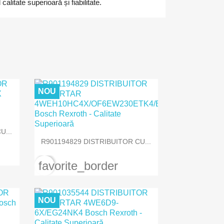
litate superioară și fiabilitate.
NOU
U...

Vizualizare rapida
R901194829 DISTRIBUITOR CU...
favorite_border
NOU