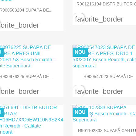

Vizualizare rapida
R901216194 DISTRIBUITOR C

Vizualizare rapida
R900503204 SUPAPĂ DE...
favorite_border
vorite_border
U
NOU


Vizualizare rapida
Vizualizare rapida
R900976225 SUPAPĂ DE...
R900547023 SUPAPĂ DE..
vorite_border
favorite_border
U
NOU

Vizualizare rapida
R901102333 SUPAPĂ CARTUŞ