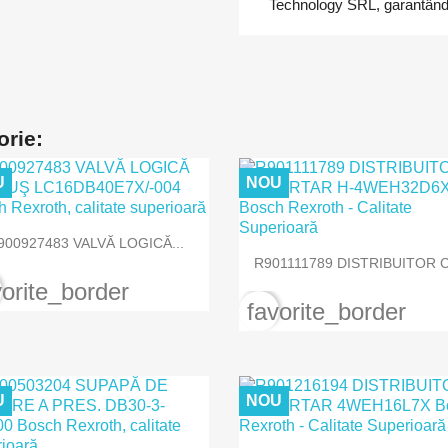
Technology SRL, garantând ca
orie:
U
NOU

Vizualizare rapida
900927483 VALVĂ LOGICĂ...

Vizualizare rapida
R901111789 DISTRIBUITOR C
vorite_border
favorite_border
U
NOU