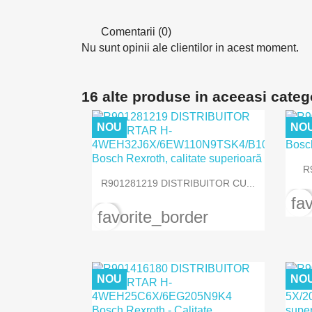
Comentarii (0)
Nu sunt opinii ale clientilor in acest moment.
16 alte produse in aceeasi categ
NOU
NO
R

Vizualizare rapida
R901281219 DISTRIBUITOR CU...
fa
favorite_border
NOU
NO