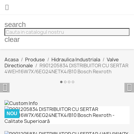

search
clear
Acasa
Produse
Hidraulica Industriala
Valve
Directionale
R901205834 DISTRIBUITOR CU SERTAR
4WEH16W7X/6EG24NETK4/B10 Bosch Rexroth


NOU