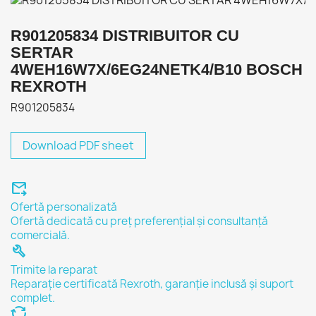
R901205834 DISTRIBUITOR CU
SERTAR
4WEH16W7X/6EG24NETK4/B10 BOSCH
REXROTH
R901205834
Download PDF sheet
forward_to_inbox
Ofertă personalizată
Ofertă dedicată cu preț preferențial și consultanță
comercială.
build
Trimite la reparat
Reparație certificată Rexroth, garanție inclusă și suport
complet.
cycle