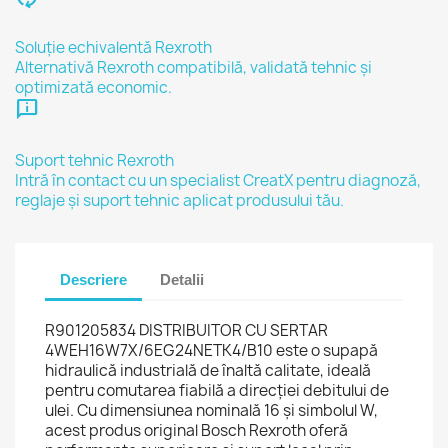
Soluție echivalentă Rexroth
Alternativă Rexroth compatibilă, validată tehnic și
optimizată economic.
chat_info
Suport tehnic Rexroth
Intră în contact cu un specialist CreatX pentru diagnoză,
reglaje și suport tehnic aplicat produsului tău.
Descriere
Detalii
R901205834 DISTRIBUITOR CU SERTAR
4WEH16W7X/6EG24NETK4/B10 este o supapă
hidraulică industrială de înaltă calitate, ideală
pentru comutarea fiabilă a direcției debitului de
ulei. Cu dimensiunea nominală 16 și simbolul W,
acest produs original Bosch Rexroth oferă