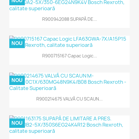
NOU
R900942088 SUPAPĂ DE...
NOU
R900715167 Capac Logic...
NOU
R900214675 VALVĂ CU SCAUN...
NOU