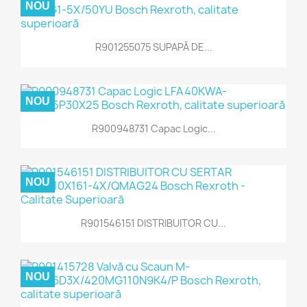
NOU
R901255075 SUPAPĂ DE...
NOU
R900948731 Capac Logic...
NOU
R901546151 DISTRIBUITOR CU...
NOU