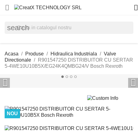


search
Acasa
Produse
Hidraulica Industriala
Valve
Directionale
R901547250 DISTRIBUITOR CU SERTAR
5-4WE10U10B5X/EG24K4QMBG24/V Bosch Rexroth


NOU