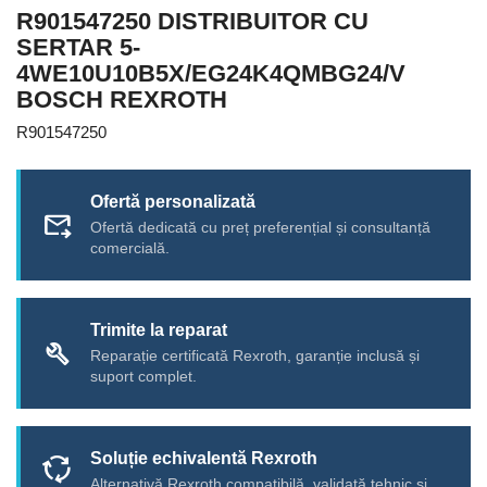
R901547250 DISTRIBUITOR CU
SERTAR 5-
4WE10U10B5X/EG24K4QMBG24/V
BOSCH REXROTH
R901547250
Ofertă personalizată
forward_to_inbox
Ofertă dedicată cu preț preferențial și consultanță
comercială.
Trimite la reparat
build
Reparație certificată Rexroth, garanție inclusă și
suport complet.
Soluție echivalentă Rexroth
cycle
Alternativă Rexroth compatibilă, validată tehnic și