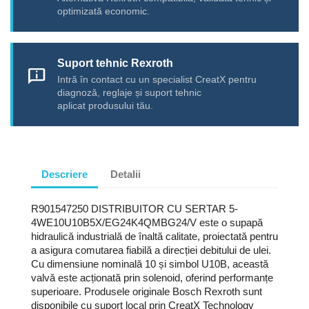
optimizată economic.
Suport tehnic Rexroth
chat_info
Intră în contact cu un specialist CreatX pentru
diagnoză, reglaje și suport tehnic
aplicat produsului tău.
Descriere
Detalii
R901547250 DISTRIBUITOR CU SERTAR 5-
4WE10U10B5X/EG24K4QMBG24/V este o supapă
hidraulică industrială de înaltă calitate, proiectată pentru
a asigura comutarea fiabilă a direcției debitului de ulei.
Cu dimensiune nominală 10 și simbol U10B, această
valvă este acționată prin solenoid, oferind performanțe
superioare. Produsele originale Bosch Rexroth sunt
disponibile cu suport local prin CreatX Technology