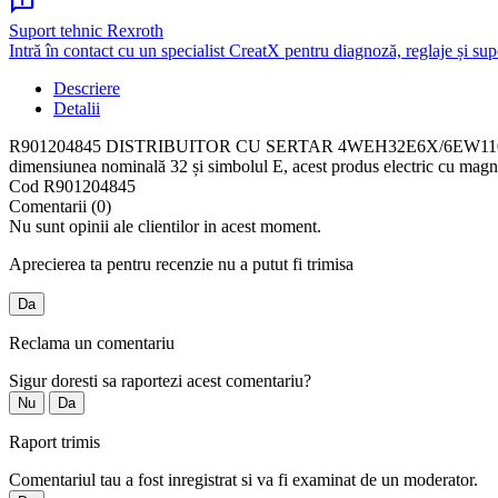
chat_info
Suport tehnic Rexroth
Intră în contact cu un specialist CreatX pentru diagnoză, reglaje și sup
Descriere
Detalii
R901204845 DISTRIBUITOR CU SERTAR 4WEH32E6X/6EW110N9TK4QM0G24 e
dimensiunea nominală 32 și simbolul E, acest produs electric cu mag
Cod
R901204845
Comentarii (0)
Nu sunt opinii ale clientilor in acest moment.
Aprecierea ta pentru recenzie nu a putut fi trimisa
Da
Reclama un comentariu
Sigur doresti sa raportezi acest comentariu?
Nu
Da
Raport trimis
Comentariul tau a fost inregistrat si va fi examinat de un moderator.