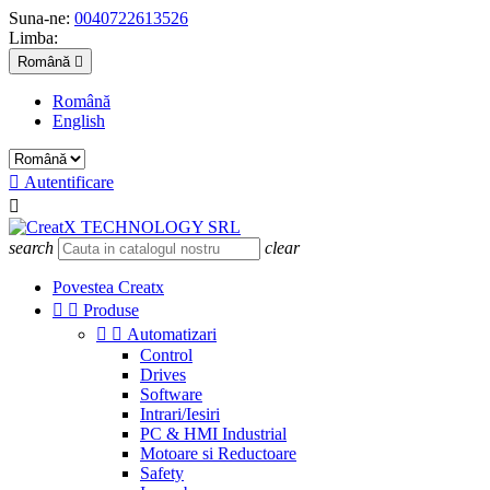
Suna-ne:
0040722613526
Limba:
Română

Română
English

Autentificare

search
clear
Povestea Creatx


Produse


Automatizari
Control
Drives
Software
Intrari/Iesiri
PC & HMI Industrial
Motoare si Reductoare
Safety