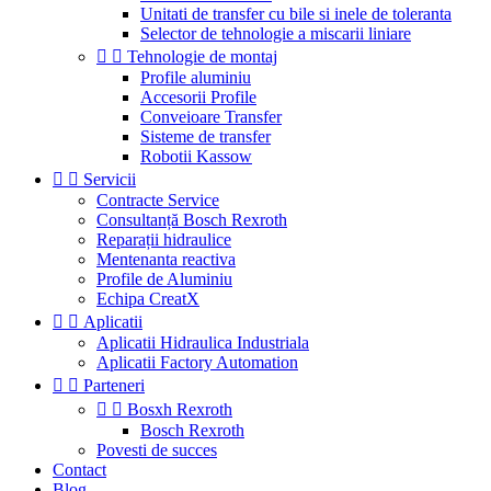
Unitati de transfer cu bile si inele de toleranta
Selector de tehnologie a miscarii liniare


Tehnologie de montaj
Profile aluminiu
Accesorii Profile
Conveioare Transfer
Sisteme de transfer
Robotii Kassow


Servicii
Contracte Service
Consultanță Bosch Rexroth
Reparații hidraulice
Mentenanta reactiva
Profile de Aluminiu
Echipa CreatX


Aplicatii
Aplicatii Hidraulica Industriala
Aplicatii Factory Automation


Parteneri


Bosxh Rexroth
Bosch Rexroth
Povesti de succes
Contact
Blog