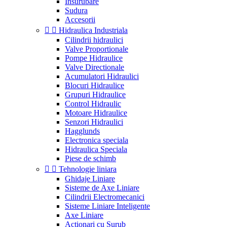
Insurubare
Sudura
Accesorii


Hidraulica Industriala
Cilindrii hidraulici
Valve Proportionale
Pompe Hidraulice
Valve Directionale
Acumulatori Hidraulici
Blocuri Hidraulice
Grupuri Hidraulice
Control Hidraulic
Motoare Hidraulice
Senzori Hidraulici
Hagglunds
Electronica speciala
Hidraulica Speciala
Piese de schimb


Tehnologie liniara
Ghidaje Liniare
Sisteme de Axe Liniare
Cilindrii Electromecanici
Sisteme Liniare Inteligente
Axe Liniare
Actionari cu Surub