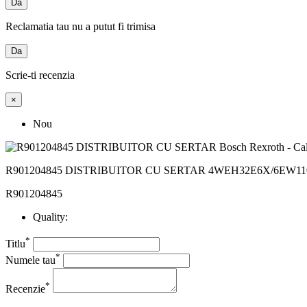
Da
Reclamatia tau nu a putut fi trimisa
Da
Scrie-ti recenzia
×
Nou
R901204845 DISTRIBUITOR CU SERTAR 4WEH32E6X/6EW110
R901204845
Quality:
*
Titlu
*
Numele tau
*
Recenzie