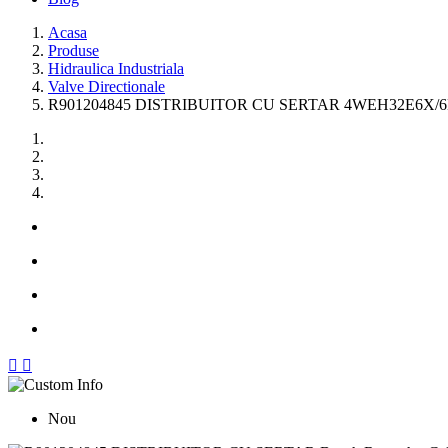
Acasa
Produse
Hidraulica Industriala
Valve Directionale
R901204845 DISTRIBUITOR CU SERTAR 4WEH32E6X/6


Nou