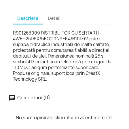
Descriere
Detalii
R901263009 DISTRIBUITOR CU SERTAR H-
4WEH25D6X/6EG110N9EK4/B10D3V este o
supapă hidraulică industrială de înaltă calitate,
proiectată pentru comutarea fiabilă a direcției
debitului de ulei. Dimensiunea nominală 25 și
simbolul D, cu acționare electrică prin magnet la
110 V DC, asigură performanțe superioare.
Produse originale, suport local prin CreatX
Technology SRL.
Comentarii (0)
Nu sunt opinii ale clientilor in acest moment.