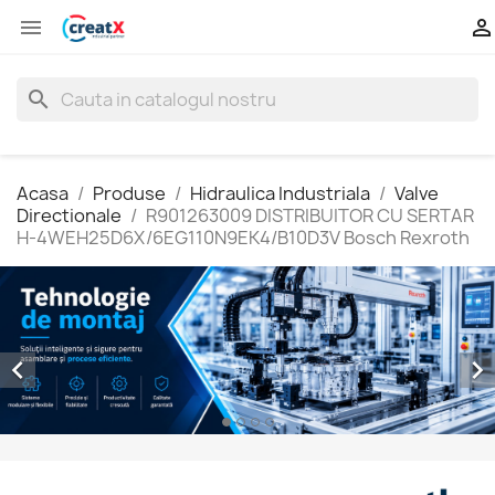


search
Acasa
Produse
Hidraulica Industriala
Valve
Directionale
R901263009 DISTRIBUITOR CU SERTAR
H-4WEH25D6X/6EG110N9EK4/B10D3V Bosch Rexroth

