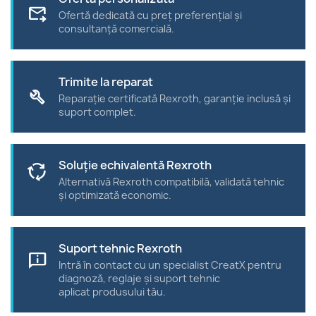
forward_to_inbox
Ofertă dedicată cu preț preferențial și
consultanță comercială.
Trimite la reparat
build
Reparație certificată Rexroth, garanție inclusă și
suport complet.
Soluție echivalentă Rexroth
cycle
Alternativă Rexroth compatibilă, validată tehnic
și optimizată economic.
Suport tehnic Rexroth
chat_info
Intră în contact cu un specialist CreatX pentru
diagnoză, reglaje și suport tehnic
aplicat produsului tău.