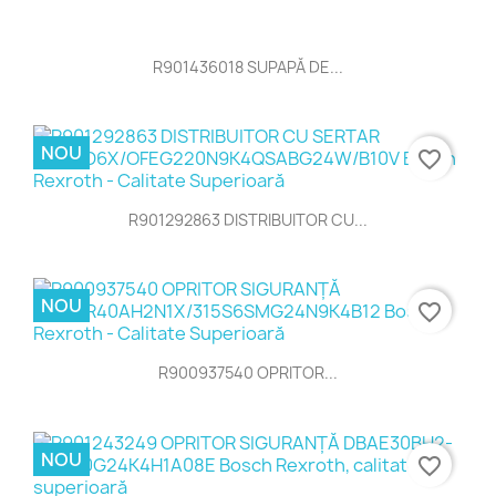
R901436018 SUPAPĂ DE...
NOU
favorite_border
R901292863 DISTRIBUITOR CU...
NOU
favorite_border
R900937540 OPRITOR...
NOU
favorite_border