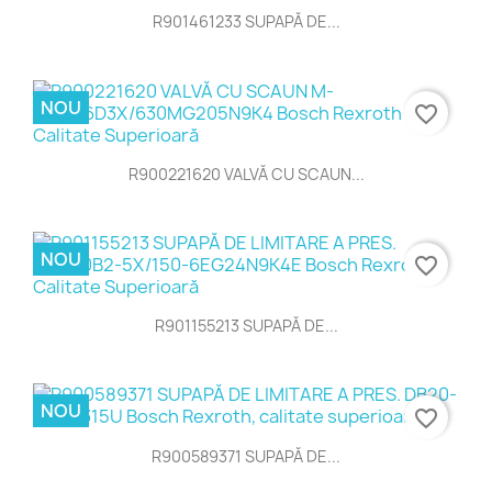
R901461233 SUPAPĂ DE...
NOU
favorite_border
R900221620 VALVĂ CU SCAUN...
NOU
favorite_border
R901155213 SUPAPĂ DE...
NOU
favorite_border
R900589371 SUPAPĂ DE...