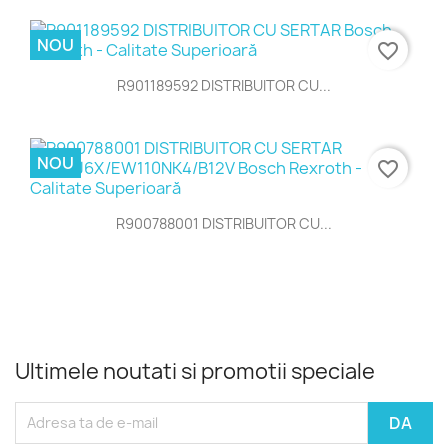
NOU
favorite_border
R901189592 DISTRIBUITOR CU...
NOU
favorite_border
R900788001 DISTRIBUITOR CU...
Ultimele noutati si promotii speciale