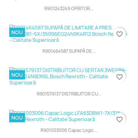
R901243249 OPRITOR...
NOU
favorite_border
R901464587 SUPAPĂ DE...
NOU
favorite_border
R901579137 DISTRIBUITOR CU...
NOU
favorite_border
R901003006 Capac Logic...