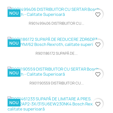
NOU
favorite_border
R901499406 DISTRIBUITOR CU...
NOU
favorite_border
R901186172 SUPAPĂ DE...
NOU
favorite_border
R901190559 DISTRIBUITOR CU...
NOU
favorite_border