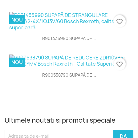
NOU
favorite_border
R901435990 SUPAPĂ DE...
NOU
favorite_border
R900538790 SUPAPĂ DE...
Ultimele noutati si promotii speciale