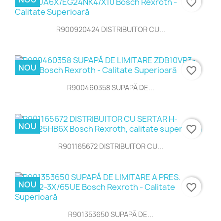
favorite_border
R900920424 DISTRIBUITOR CU...
NOU
favorite_border
R900460358 SUPAPĂ DE...
NOU
favorite_border
R901165672 DISTRIBUITOR CU...
NOU
favorite_border
R901353650 SUPAPĂ DE...