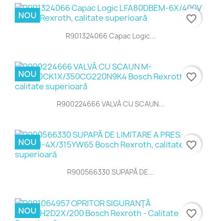
NOU
favorite_border
R901324066 Capac Logic...
NOU
favorite_border
R900224666 VALVĂ CU SCAUN...
NOU
favorite_border
R900566330 SUPAPĂ DE...
NOU
favorite_border