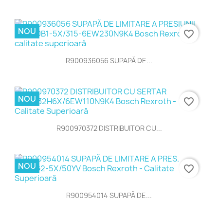
NOU
favorite_border
R900936056 SUPAPĂ DE...
NOU
favorite_border
R900970372 DISTRIBUITOR CU...
NOU
favorite_border
R900954014 SUPAPĂ DE...