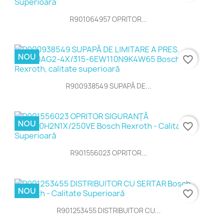
R901064957 OPRITOR...
NOU
favorite_border
R900938549 SUPAPĂ DE...
NOU
favorite_border
R901556023 OPRITOR...
NOU
favorite_border
R901253455 DISTRIBUITOR CU...