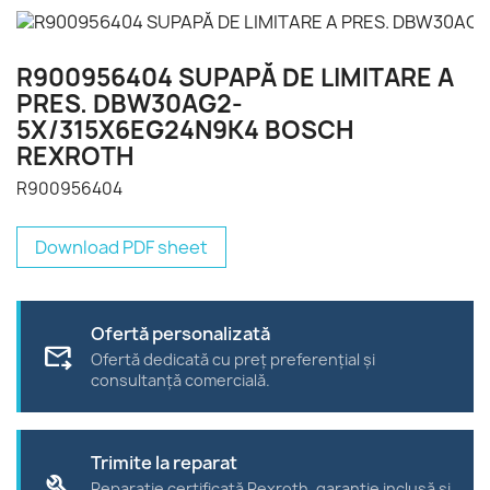
R900956404 SUPAPĂ DE LIMITARE A
PRES. DBW30AG2-
5X/315X6EG24N9K4 BOSCH
REXROTH
R900956404
Download PDF sheet
Ofertă personalizată
forward_to_inbox
Ofertă dedicată cu preț preferențial și
consultanță comercială.
Trimite la reparat
build
Reparație certificată Rexroth, garanție inclusă și