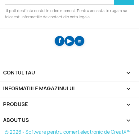
Iti poti desfiinta contul in orice moment. Pentru aceasta te rugam sa
folosesti informatiile de contact din nota legala.
CONTUL TAU

INFORMATIILE MAGAZINULUI
keyboard_arrow_down
PRODUSE

ABOUT US

© 2026 - Software pentru comert electronic de CreatX™