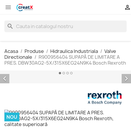


search
Acasa
Produse
Hidraulica Industriala
Valve
Directionale
R900956404 SUPAPĂ DE LIMITARE A
PRES. DBW30AG2-5X/315X6EG24N9K4 Bosch Rexroth


NOU