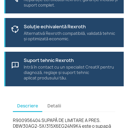
suport complet.
Soluție echivalentă Rexroth
cycle
Alternativă Rexroth compatibilă, validată tehnic
și optimizată economic.
Suport tehnic Rexroth
chat_info
Intră în contact cu un specialist CreatX pentru
diagnoză, reglaje și suport tehnic
aplicat produsului tău.
Descriere
Detalii
R900956404 SUPAPĂ DE LIMITARE A PRES.
DBW30AG2-5X/315X6EG24N9K4 este o supapă