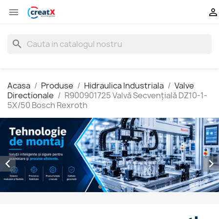


search
Acasa
Produse
Hidraulica Industriala
Valve
Directionale
R900901725 Valvă Secvenţială DZ10-1-
5X/50 Bosch Rexroth

