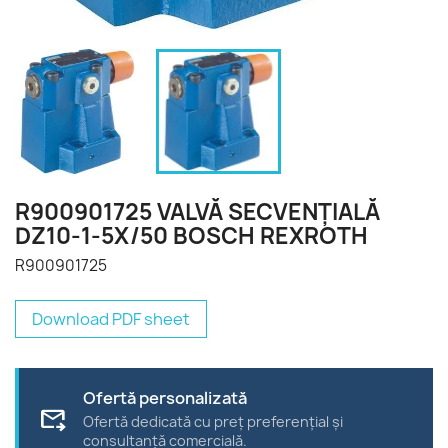
R900901725 VALVĂ SECVENŢIALĂ
DZ10-1-5X/50 BOSCH REXROTH
R900901725
Download PDF sheet
Ofertă personalizată
forward_to_inbox
Ofertă dedicată cu preț preferențial și
consultanță comercială.