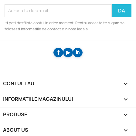
Iti poti desfiinta contul in orice moment. Pentru aceasta te rugam sa
folosesti informatiile de contact din nota legala.
CONTUL TAU

INFORMATIILE MAGAZINULUI
keyboard_arrow_down
PRODUSE

ABOUT US
