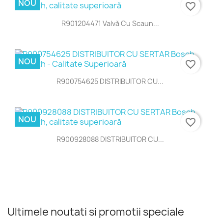
NOU
favorite_border
R901204471 Valvă Cu Scaun...
NOU
favorite_border
R900754625 DISTRIBUITOR CU...
NOU
favorite_border
R900928088 DISTRIBUITOR CU...
Ultimele noutati si promotii speciale