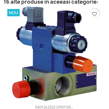
16 alte produse in aceeasi categorie:
NOU
favorite_border
R901242322 OPRITOR...