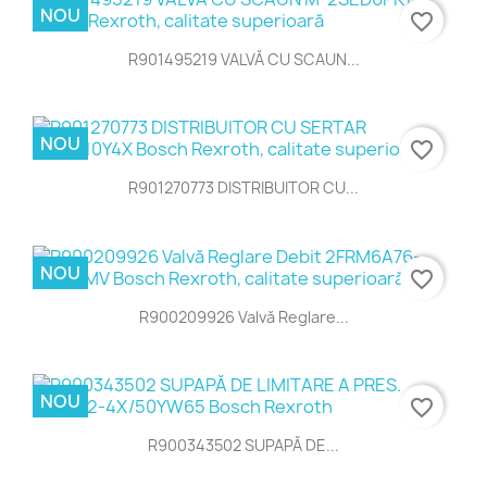
NOU
favorite_border
R901495219 VALVĂ CU SCAUN...
NOU
favorite_border
R901270773 DISTRIBUITOR CU...
NOU
favorite_border
R900209926 Valvă Reglare...
NOU
favorite_border
R900343502 SUPAPĂ DE...