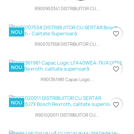
R900953341 DISTRIBUITOR CU...
NOU
favorite_border
R900707558 DISTRIBUITOR CU...
NOU
favorite_border
R901361981 Capac Logic...
NOU
favorite_border
R901020011 DISTRIBUITOR CU...