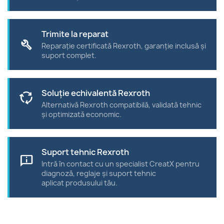
Trimite la reparat
build
Reparație certificată Rexroth, garanție inclusă și
suport complet.
Soluție echivalentă Rexroth
cycle
Alternativă Rexroth compatibilă, validată tehnic
și optimizată economic.
Suport tehnic Rexroth
chat_info
Intră în contact cu un specialist CreatX pentru
diagnoză, reglaje și suport tehnic
aplicat produsului tău.