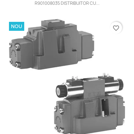
R901008035 DISTRIBUITOR CU...
NOU
favorite_border