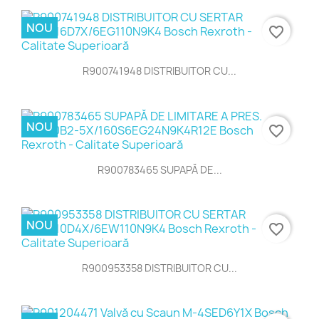
NOU
favorite_border
R900741948 DISTRIBUITOR CU...
NOU
favorite_border
R900783465 SUPAPĂ DE...
NOU
favorite_border
R900953358 DISTRIBUITOR CU...