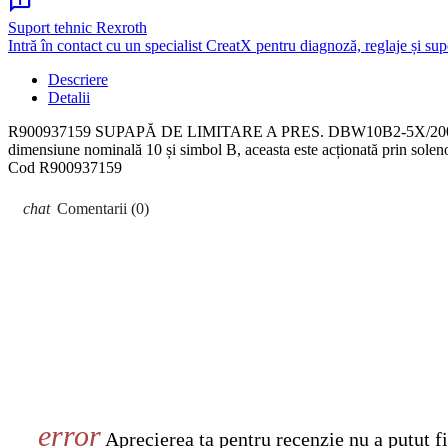
chat_info
Suport tehnic Rexroth
Intră în contact cu un specialist CreatX pentru diagnoză, reglaje și sup
Descriere
Detalii
R900937159 SUPAPĂ DE LIMITARE A PRES. DBW10B2-5X/200XY6EG24N9K4
dimensiune nominală 10 și simbol B, aceasta este acționată prin sole
Cod
R900937159
Comentarii (0)
Aprecierea ta pentru recenzie nu a putut fi