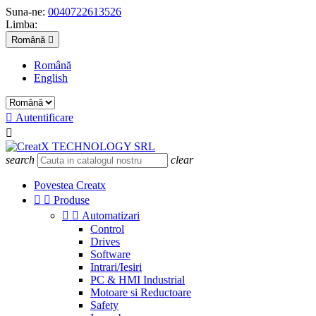
Suna-ne:
0040722613526
Limba:
Română

Română
English

Autentificare

search
clear
Povestea Creatx


Produse


Automatizari
Control
Drives
Software
Intrari/Iesiri
PC & HMI Industrial
Motoare si Reductoare
Safety