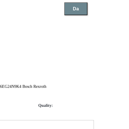
Da
EG24N9K4 Bosch Rexroth
Quality: