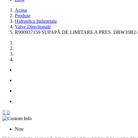
Acasa
Produse
Hidraulica Industriala
Valve Directionale
R900937159 SUPAPĂ DE LIMITARE A PRES. DBW10B2-5


Nou