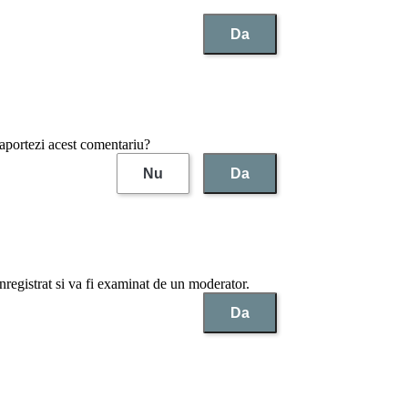
Da
raportezi acest comentariu?
Nu
Da
nregistrat si va fi examinat de un moderator.
Da