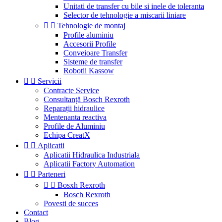
Unitati de transfer cu bile si inele de toleranta
Selector de tehnologie a miscarii liniare


Tehnologie de montaj
Profile aluminiu
Accesorii Profile
Conveioare Transfer
Sisteme de transfer
Robotii Kassow


Servicii
Contracte Service
Consultanță Bosch Rexroth
Reparații hidraulice
Mentenanta reactiva
Profile de Aluminiu
Echipa CreatX


Aplicatii
Aplicatii Hidraulica Industriala
Aplicatii Factory Automation


Parteneri


Bosxh Rexroth
Bosch Rexroth
Povesti de succes
Contact
Blog