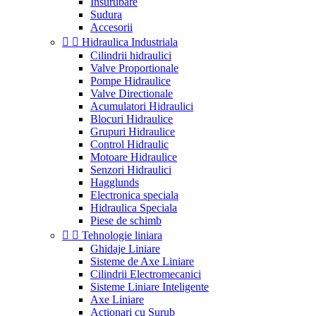
Insurubare
Sudura
Accesorii


Hidraulica Industriala
Cilindrii hidraulici
Valve Proportionale
Pompe Hidraulice
Valve Directionale
Acumulatori Hidraulici
Blocuri Hidraulice
Grupuri Hidraulice
Control Hidraulic
Motoare Hidraulice
Senzori Hidraulici
Hagglunds
Electronica speciala
Hidraulica Speciala
Piese de schimb


Tehnologie liniara
Ghidaje Liniare
Sisteme de Axe Liniare
Cilindrii Electromecanici
Sisteme Liniare Inteligente
Axe Liniare
Actionari cu Surub