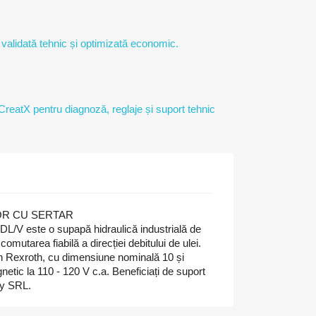
 validată tehnic și optimizată economic.
 CreatX pentru diagnoză, reglaje și suport tehnic
TOR CU SERTAR
este o supapă hidraulică industrială de
 comutarea fiabilă a direcției debitului de ulei.
h Rexroth, cu dimensiune nominală 10 și
etic la 110 - 120 V c.a. Beneficiați de suport
gy SRL.