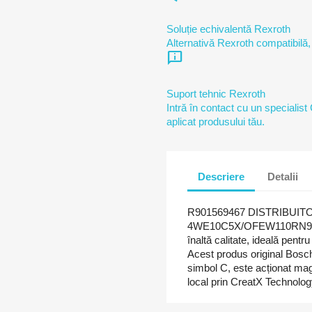
Soluție echivalentă Rexroth
Alternativă Rexroth compatibilă,
chat_info
Suport tehnic Rexroth
Intră în contact cu un specialist
aplicat produsului tău.
Descriere
Detalii
R901569467 DISTRIBUI
4WE10C5X/OFEW110RN9DL/V 
înaltă calitate, ideală pentru
Acest produs original Bosc
simbol C, este acționat magn
local prin CreatX Technolo