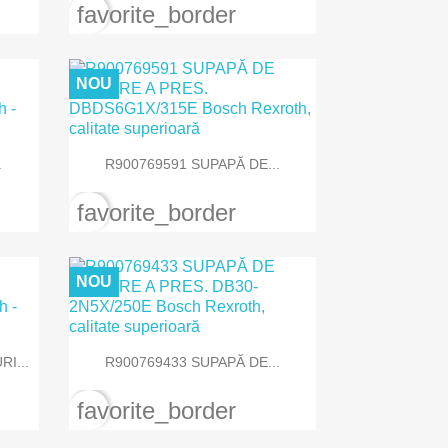
favorite_border
NOU

Vizualizare rapida
.
R900769591 SUPAPĂ DE...
favorite_border
NOU

Vizualizare rapida
I...
R900769433 SUPAPĂ DE...
favorite_border