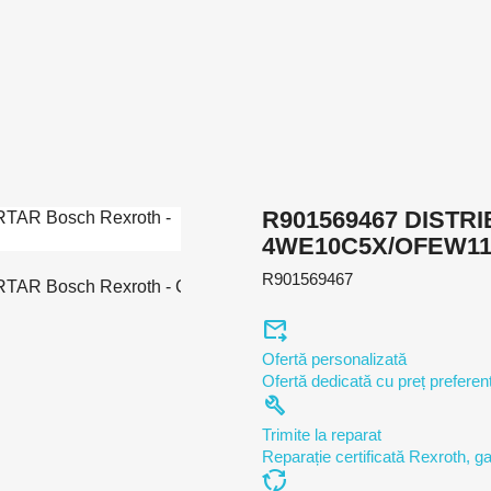
R901569467 DISTR
4WE10C5X/OFEW1
R901569467
forward_to_inbox
Ofertă personalizată
Ofertă dedicată cu preț preferenț
build
Trimite la reparat
Reparație certificată Rexroth, ga
cycle