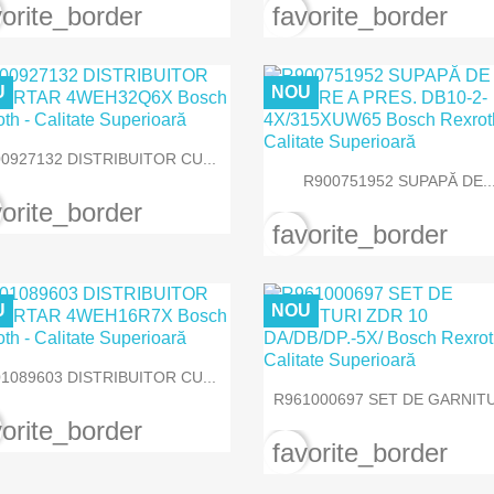
vorite_border
favorite_border
U
NOU

Vizualizare rapida
0927132 DISTRIBUITOR CU...

Vizualizare rapida
R900751952 SUPAPĂ DE..
vorite_border
favorite_border
U
NOU

Vizualizare rapida
1089603 DISTRIBUITOR CU...

Vizualizare rapida
R961000697 SET DE GARNITUR
vorite_border
favorite_border