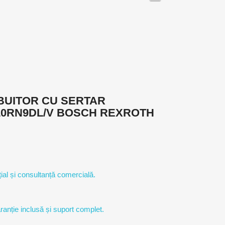
IBUITOR CU SERTAR
10RN9DL/V BOSCH REXROTH
ial și consultanță comercială.
ranție inclusă și suport complet.