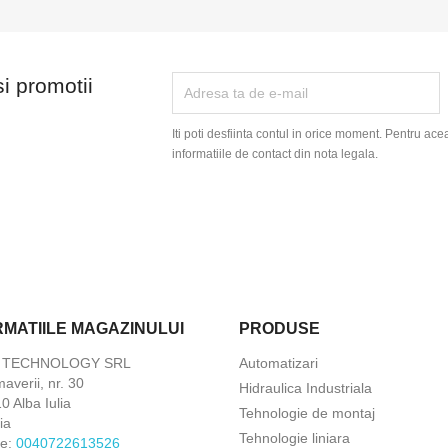
si promotii
Iti poti desfiinta contul in orice moment. Pentru ace
informatiile de contact din nota legala.
RMATIILE MAGAZINULUI
PRODUSE
X TECHNOLOGY SRL
Automatizari
maverii, nr. 30
Hidraulica Industriala
 Alba Iulia
Tehnologie de montaj
ia
Tehnologie liniara
ne:
0040722613526