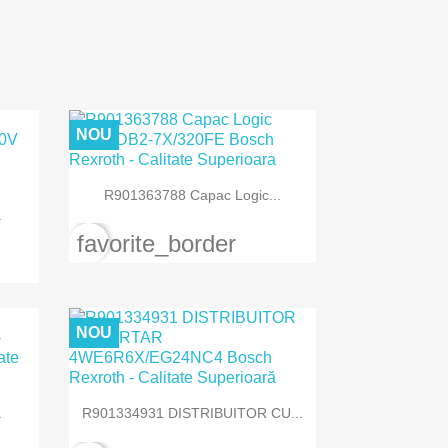
NOU

Vizualizare rapida
R901363788 Capac Logic...
.
favorite_border
NOU

Vizualizare rapida
.
R901334931 DISTRIBUITOR CU...