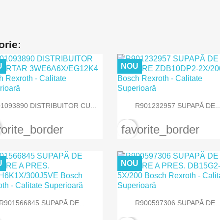
orie:
U
NOU


Vizualizare rapida
Vizualizare rapida
1093890 DISTRIBUITOR CU...
R901232957 SUPAPĂ DE..
vorite_border
favorite_border
U
NOU


Vizualizare rapida
Vizualizare rapida
R901566845 SUPAPĂ DE...
R900597306 SUPAPĂ DE..