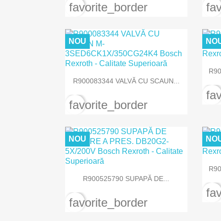
favorite_border
fa
NOU
NO
R90

Vizualizare rapida
R900083344 VALVĂ CU SCAUN...
fa
favorite_border
NOU
NO
R90

Vizualizare rapida
R900525790 SUPAPĂ DE...
fa
favorite_border