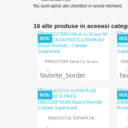
Nu sunt opinii ale clientilor in acest moment.
16 alte produse in aceeasi categ
NOU
NO

Vizualizare rapida
R900227684 Valvă Cu Scaun...
R90
favorite_border
fa
NOU
NO

Vizualizare rapida
R900423716 SUPAPĂ DE...