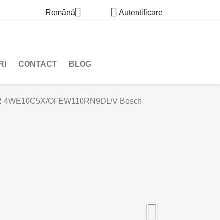


Română
Autentificare
RI
CONTACT
BLOG
R 4WE10C5X/OFEW110RN9DL/V Bosch
