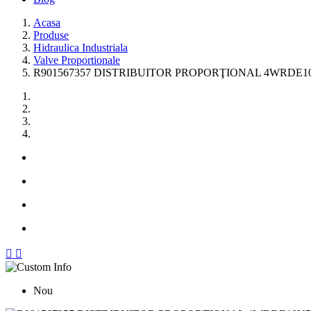
Acasa
Produse
Hidraulica Industriala
Valve Proportionale
R901567357 DISTRIBUITOR PROPORŢIONAL 4WRDE10V5


Nou