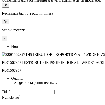
Comentariul tau a fost inregistrat si va fi examinat de un moderator.
Da
Reclamatia tau nu a putut fi trimisa
Da
Scrie-ti recenzia
×
Nou
R901567357 DISTRIBUITOR PROPORŢIONAL 4WRDE10V50L-6
R901567357
Quality:
* Alege o nota pentru recenzie.
*
Titlu
*
Numele tau