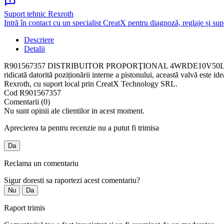
chat_info
Suport tehnic Rexroth
Intră în contact cu un specialist CreatX pentru diagnoză, reglaje și sup
Descriere
Detalii
R901567357 DISTRIBUITOR PROPORŢIONAL 4WRDE10V50L-6X/MPT/24A1 est
ridicată datorită poziționării interne a pistonului, această valvă este
Rexroth, cu suport local prin CreatX Technology SRL.
Cod
R901567357
Comentarii (0)
Nu sunt opinii ale clientilor in acest moment.
Aprecierea ta pentru recenzie nu a putut fi trimisa
Da
Reclama un comentariu
Sigur doresti sa raportezi acest comentariu?
Nu
Da
Raport trimis