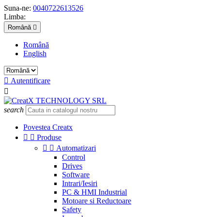
Suna-ne:
0040722613526
Limba:
Română

Română
English

Autentificare

search
Povestea Creatx


Produse


Automatizari
Control
Drives
Software
Intrari/Iesiri
PC & HMI Industrial
Motoare si Reductoare
Safety