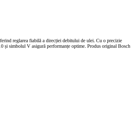
larea fiabilă a direcției debitului de ulei. Cu o precizie
lă 10 și simbolul V asigură performanțe optime. Produs original Bosch