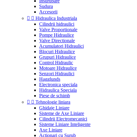
Insurubare
Sudura
Accesorii


Hidraulica Industriala
Cilindrii hidraulici
Valve Proportionale
Pompe Hidraulice
Valve Directionale
Acumulatori Hidraulici
Blocuri Hidraulice
Grupuri Hidraulice
Control Hidraulic
Motoare Hidraulice
Senzori Hidraulici
Hagglunds
Electronica speciala
Hidraulica Speciala
Piese de schimb


Tehnologie liniara
Ghidaje Liniare
Sisteme de Axe Liniare
Cilindrii Electromecanici
Sisteme Liniare Inteligente
Axe Liniare
Actionari cu Surub