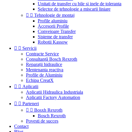
Unitati de transfer cu bile si inele de toleranta
Selector de tehnologie a miscarii liniare


Tehnologie de montaj
Profile aluminiu
Accesorii Profile
Conveioare Transfer
Sisteme de transfer
Robotii Kassow


Servicii
Contracte Service
Consultanță Bosch Rexroth
Reparații hidraulice
Mentenanta reactiva
Profile de Aluminiu
Echipa CreatX


Aplicatii
Aplicatii Hidraulica Industriala
Aplicatii Factory Automation


Parteneri


Bosxh Rexroth
Bosch Rexroth
Povesti de succes
Contact
Blog