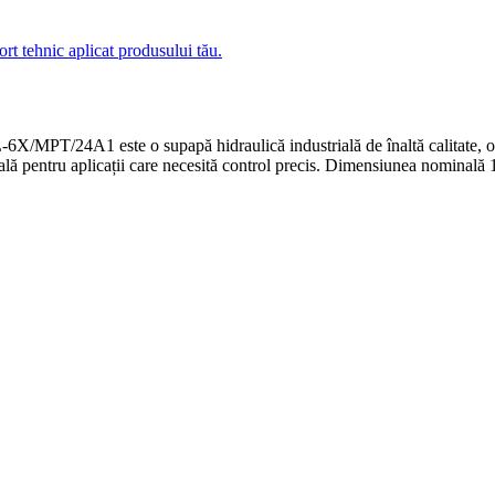
ort tehnic aplicat produsului tău.
e o supapă hidraulică industrială de înaltă calitate, oferind reg
 ideală pentru aplicații care necesită control precis. Dimensiunea nomina