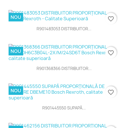
NOU
favorite_border
R901483053 DISTRIBUITOR...
NOU
favorite_border
R901368366 DISTRIBUITOR...
NOU
favorite_border
R901445550 SUPAPĂ...