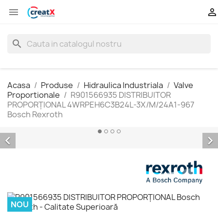


search
Acasa
Produse
Hidraulica Industriala
Valve
Proportionale
R901566935 DISTRIBUITOR
PROPORŢIONAL 4WRPEH6C3B24L-3X/M/24A1-967
Bosch Rexroth


NOU