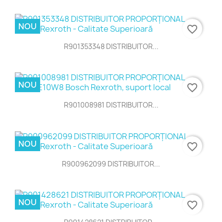
NOU
favorite_border
R901353348 DISTRIBUITOR...
NOU
favorite_border
R901008981 DISTRIBUITOR...
NOU
favorite_border
R900962099 DISTRIBUITOR...
NOU
favorite_border