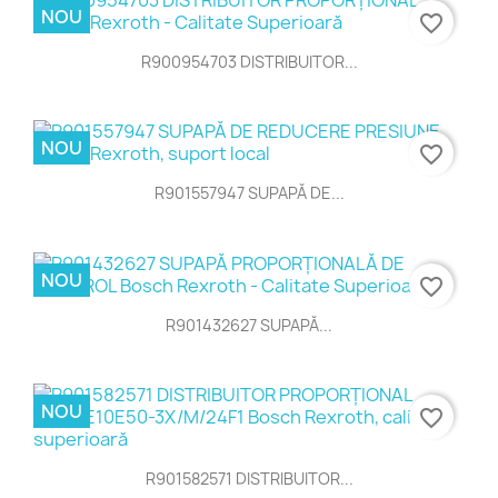
NOU
favorite_border
R900954703 DISTRIBUITOR...
NOU
favorite_border
R901557947 SUPAPĂ DE...
NOU
favorite_border
R901432627 SUPAPĂ...
NOU
favorite_border
R901582571 DISTRIBUITOR...