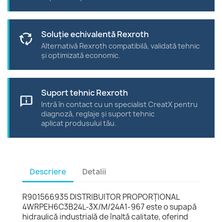
Soluție echivalentă Rexroth
cycle
Alternativă Rexroth compatibilă, validată tehnic
și optimizată economic.
Suport tehnic Rexroth
chat_info
Intră în contact cu un specialist CreatX pentru
diagnoză, reglaje și suport tehnic
aplicat produsului tău.
Descriere
Detalii
R901566935 DISTRIBUITOR PROPORŢIONAL
4WRPEH6C3B24L-3X/M/24A1-967 este o supapă
hidraulică industrială de înaltă calitate, oferind