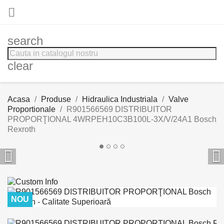

search
clear
Acasa
Produse
Hidraulica Industriala
Valve
Proportionale
R901566569 DISTRIBUITOR
PROPORŢIONAL 4WRPEH10C3B100L-3X/V/24A1 Bosch
Rexroth


NOU