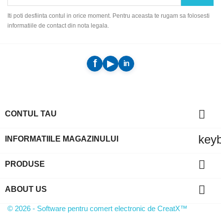
Iti poti desfiinta contul in orice moment. Pentru aceasta te rugam sa folosesti
informatiile de contact din nota legala.

CONTUL TAU
key
INFORMATIILE MAGAZINULUI

PRODUSE

ABOUT US
© 2026 - Software pentru comert electronic de CreatX™