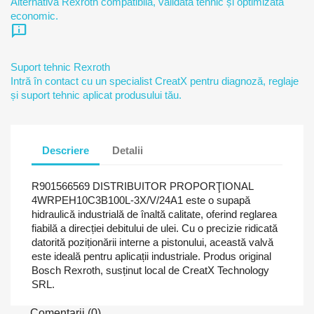
Alternativă Rexroth compatibilă, validată tehnic și optimizată
economic.
chat_info
Suport tehnic Rexroth
Intră în contact cu un specialist CreatX pentru diagnoză, reglaje
și suport tehnic aplicat produsului tău.
Descriere
Detalii
R901566569 DISTRIBUITOR PROPORŢIONAL
4WRPEH10C3B100L-3X/V/24A1 este o supapă
hidraulică industrială de înaltă calitate, oferind reglarea
fiabilă a direcției debitului de ulei. Cu o precizie ridicată
datorită poziționării interne a pistonului, această valvă
este ideală pentru aplicații industriale. Produs original
Bosch Rexroth, susținut local de CreatX Technology
SRL.
Comentarii (0)