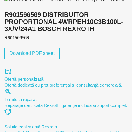
R901566569 DISTRIBUITOR
PROPORŢIONAL 4WRPEH10C3B100L-
3X/V/24A1 BOSCH REXROTH
R901566569
Download PDF sheet
forward_to_inbox
Ofertă personalizată
Ofertă dedicată cu preț preferențial și consultanță comercială.
build
Trimite la reparat
Reparație certificată Rexroth, garanție inclusă și suport complet.
cycle
Soluție echivalentă Rexroth