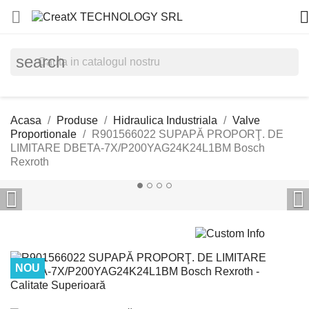


search
Acasa
Produse
Hidraulica Industriala
Valve
Proportionale
R901566022 SUPAPĂ PROPORŢ. DE
LIMITARE DBETA-7X/P200YAG24K24L1BM Bosch
Rexroth


NOU