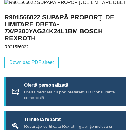
R901566022 SUPAPĂ PROPORŢ. DE
LIMITARE DBETA-
7X/P200YAG24K24L1BM BOSCH
REXROTH
R901566022
Download PDF sheet
Ofertă personalizată
forward_to_inbox
Ofertă dedicată cu preț preferențial și consultanță
comercială.
Trimite la reparat
build
Reparație certificată Rexroth, garanție inclusă și