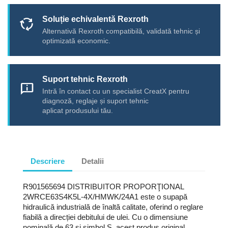
Soluție echivalentă Rexroth
cycle
Alternativă Rexroth compatibilă, validată tehnic și
optimizată economic.
Suport tehnic Rexroth
chat_info
Intră în contact cu un specialist CreatX pentru
diagnoză, reglaje și suport tehnic
aplicat produsului tău.
Descriere
Detalii
R901565694 DISTRIBUITOR PROPORŢIONAL
2WRCE63S4K5L-4X/HMWK/24A1 este o supapă
hidraulică industrială de înaltă calitate, oferind o reglare
fiabilă a direcției debitului de ulei. Cu o dimensiune
nominală de 63 și simbol S, acest produs original