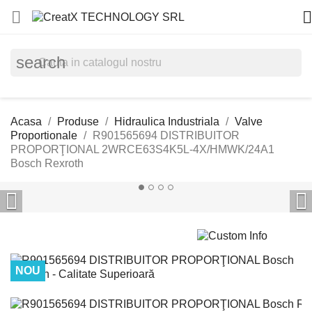


search
Acasa
Produse
Hidraulica Industriala
Valve
Proportionale
R901565694 DISTRIBUITOR
PROPORŢIONAL 2WRCE63S4K5L-4X/HMWK/24A1
Bosch Rexroth


NOU