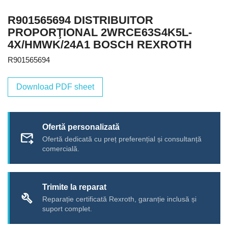
R901565694 DISTRIBUITOR
PROPORŢIONAL 2WRCE63S4K5L-
4X/HMWK/24A1 BOSCH REXROTH
R901565694
Download PDF sheet
Ofertă personalizată
forward_to_inbox
Ofertă dedicată cu preț preferențial și consultanță
comercială.
Trimite la reparat
build
Reparație certificată Rexroth, garanție inclusă și
suport complet.