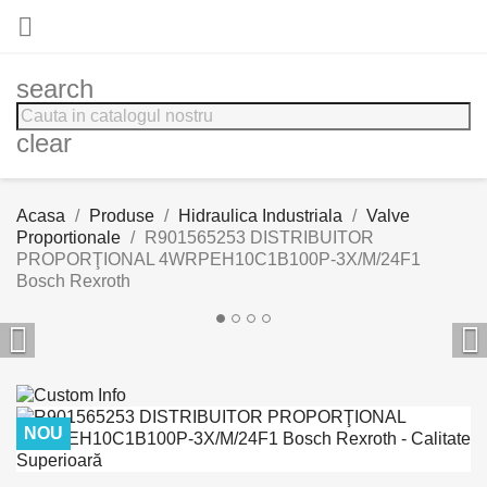

search
clear
Acasa
Produse
Hidraulica Industriala
Valve
Proportionale
R901565253 DISTRIBUITOR
PROPORŢIONAL 4WRPEH10C1B100P-3X/M/24F1
Bosch Rexroth


NOU