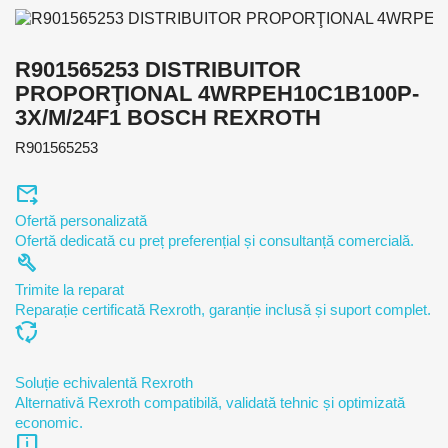
R901565253 DISTRIBUITOR
PROPORŢIONAL 4WRPEH10C1B100P-
3X/M/24F1 BOSCH REXROTH
R901565253
forward_to_inbox
Ofertă personalizată
Ofertă dedicată cu preț preferențial și consultanță comercială.
build
Trimite la reparat
Reparație certificată Rexroth, garanție inclusă și suport complet.
cycle
Soluție echivalentă Rexroth
Alternativă Rexroth compatibilă, validată tehnic și optimizată
economic.
chat_info