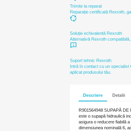
Trimite la reparat
Reparație certificată Rexroth, ga
cycle
Soluție echivalentă Rexroth
Alternativă Rexroth compatibilă,
chat_info
Suport tehnic Rexroth
Intră în contact cu un specialist
aplicat produsului tău.
Descriere
Detalii
R901564948 SUPAPĂ DE
este o supapă hidraulică indu
asigura o reducere fiabilă a
dimensiunea nominală 6, a