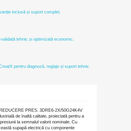
ranție inclusă și suport complet.
 validată tehnic și optimizată economic.
 CreatX pentru diagnoză, reglaje și suport tehnic
 REDUCERE PRES. 3DRE6-2X/50G24K4V
strială de înaltă calitate, proiectată pentru a
 presiunii la semnalul valorii nominale. Cu
ceastă supapă electrică cu componente