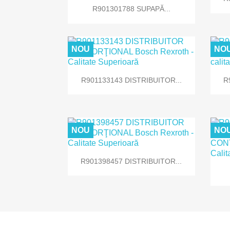

Vizualizare rapida
R901301788 SUPAPĂ...
NOU
NO

Vizualizare rapida
R901133143 DISTRIBUITOR...
R
NOU
NO

Vizualizare rapida
R901398457 DISTRIBUITOR...