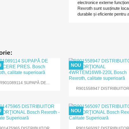
electronice externe funcți
Rexroth sunt susținute loca
durabile și eficiente pentru
orie:
U
NOU

Vizualizare rapida
R901089114 SUPAPĂ DE...

Vizualizare rapida
R901558947 DISTRIBUITOR.
U
NOU


Vizualizare rapida
Vizualizare rapida
901475965 DISTRIBUITOR...
R901565097 DISTRIBUITOR.