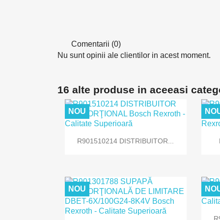
Comentarii (0)
Nu sunt opinii ale clientilor in acest moment.
16 alte produse in aceeasi categ
NOU
NO

Vizualizare rapida
R901510214 DISTRIBUITOR...
NOU
NO
R