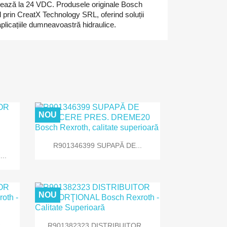
onează la 24 VDC. Produsele originale Bosch
l prin CreatX Technology SRL, oferind soluții
 aplicațiile dumneavoastră hidraulice.
NOU

Vizualizare rapida
R901346399 SUPAPĂ DE...
..
NOU

Vizualizare rapida
..
R901382323 DISTRIBUITOR...