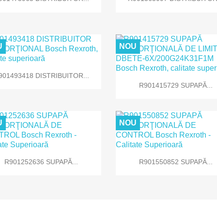
U
NOU

Vizualizare rapida
901493418 DISTRIBUITOR...

Vizualizare rapida
R901415729 SUPAPĂ...
U
NOU


Vizualizare rapida
Vizualizare rapida
R901252636 SUPAPĂ...
R901550852 SUPAPĂ...