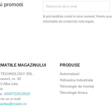
si promotii
Iti poti desfiinta contul in orice moment. Pentru ace
informatiile de contact din nota legala.
RMATIILE MAGAZINULUI
PRODUSE
X TECHNOLOGY SRL
Automatizari
maverii, nr. 30
Hidraulica Industriala
 Alba Iulia
Tehnologie de montaj
ia
Tehnologie liniara
ne:
0040722613526
-ne un e-mail:
.sarlea@creatx.ro