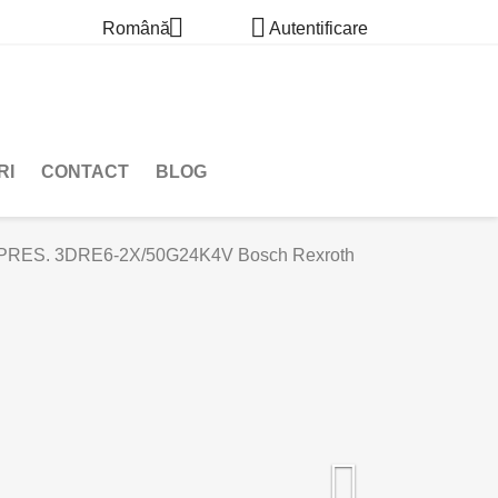


Română
Autentificare
RI
CONTACT
BLOG
ES. 3DRE6-2X/50G24K4V Bosch Rexroth
