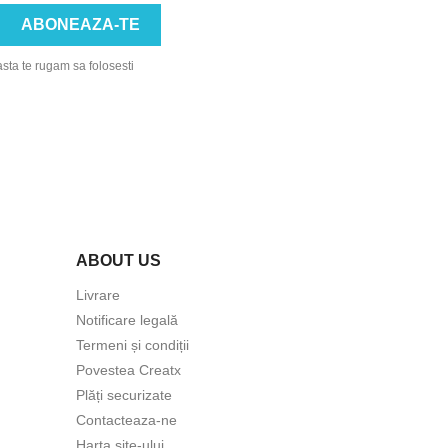
asta te rugam sa folosesti
ABOUT US
Livrare
Notificare legală
Termeni și condiții
Povestea Creatx
Plăți securizate
Contacteaza-ne
Harta site-ului