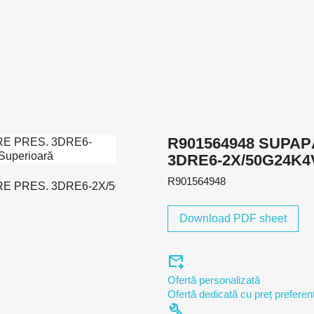
R901564948 SUPA
3DRE6-2X/50G24K
R901564948
Download PDF sheet
forward_to_inbox
Ofertă personalizată
Ofertă dedicată cu preț preferenț
build