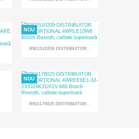
NOU

Vizualizare rapida
R901510209 DISTRIBUITOR...
NOU

Vizualizare rapida
R901179025 DISTRIBUITOR...