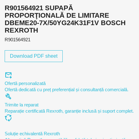
R901564921 SUPAPĂ
PROPORŢIONALĂ DE LIMITARE
DBEME20-7X/50YG24K31F1V BOSCH
REXROTH
R901564921
Download PDF sheet
forward_to_inbox
Ofertă personalizată
Ofertă dedicată cu preț preferențial și consultanță comercială.
build
Trimite la reparat
Reparație certificată Rexroth, garanție inclusă și suport complet.
cycle
Soluție echivalentă Rexroth