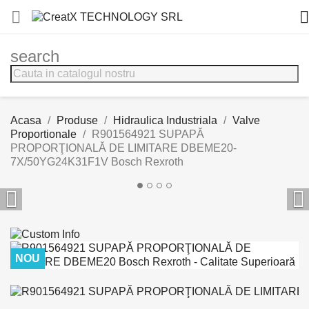


search
Acasa
Produse
Hidraulica Industriala
Valve
Proportionale
R901564921 SUPAPĂ
PROPORŢIONALĂ DE LIMITARE DBEME20-
7X/50YG24K31F1V Bosch Rexroth


NOU