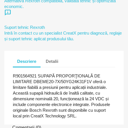
Alternativă Rexroth compatibilă, validată tehnic și optimizată
economic.
chat_info
Suport tehnic Rexroth
Intră în contact cu un specialist CreatX pentru diagnoză, reglaje
și suport tehnic aplicat produsului tău.
Descriere
Detalii
R901564921 SUPAPĂ PROPORŢIONALĂ DE
LIMITARE DBEME20-7X/50YG24K31F1V oferă o
limitare fiabilă a presiunii pentru aplicații industriale.
Această supapă hidraulică de înaltă calitate, cu
dimensiune nominală 20, funcționează la 24 VDC și
include componente electronice integrate. Produsele
originale Bosch Rexroth sunt disponibile cu suport
local prin CreatX Technology SRL.
Comentarii (0)