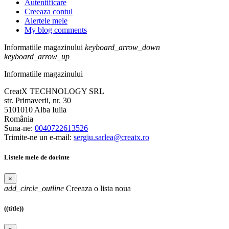
Autentificare
Creeaza contul
Alertele mele
My blog comments
Informatiile magazinului
keyboard_arrow_down
keyboard_arrow_up
Informatiile magazinului
CreatX TECHNOLOGY SRL
str. Primaverii, nr. 30
5101010 Alba Iulia
România
Suna-ne:
0040722613526
Trimite-ne un e-mail:
sergiu.sarlea@creatx.ro
Listele mele de dorinte
×
add_circle_outline
Creeaza o lista noua
((title))