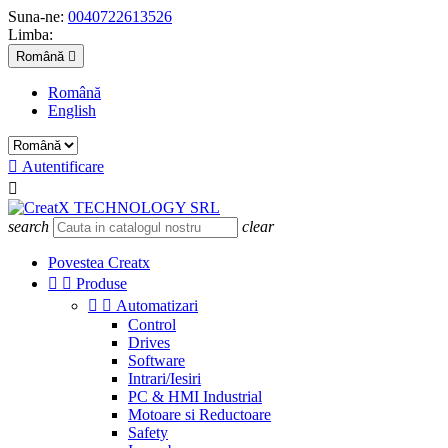
Suna-ne:
0040722613526
Limba:
Română

Română
English

Autentificare

search
clear
Povestea Creatx


Produse


Automatizari
Control
Drives
Software
Intrari/Iesiri
PC & HMI Industrial
Motoare si Reductoare
Safety