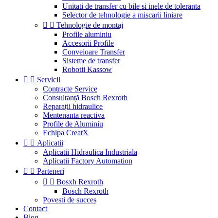
Unitati de transfer cu bile si inele de toleranta
Selector de tehnologie a miscarii liniare


Tehnologie de montaj
Profile aluminiu
Accesorii Profile
Conveioare Transfer
Sisteme de transfer
Robotii Kassow


Servicii
Contracte Service
Consultanță Bosch Rexroth
Reparații hidraulice
Mentenanta reactiva
Profile de Aluminiu
Echipa CreatX


Aplicatii
Aplicatii Hidraulica Industriala
Aplicatii Factory Automation


Parteneri


Bosxh Rexroth
Bosch Rexroth
Povesti de succes
Contact
Blog