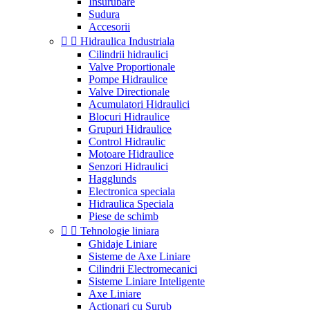
Insurubare
Sudura
Accesorii


Hidraulica Industriala
Cilindrii hidraulici
Valve Proportionale
Pompe Hidraulice
Valve Directionale
Acumulatori Hidraulici
Blocuri Hidraulice
Grupuri Hidraulice
Control Hidraulic
Motoare Hidraulice
Senzori Hidraulici
Hagglunds
Electronica speciala
Hidraulica Speciala
Piese de schimb


Tehnologie liniara
Ghidaje Liniare
Sisteme de Axe Liniare
Cilindrii Electromecanici
Sisteme Liniare Inteligente
Axe Liniare
Actionari cu Surub