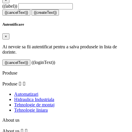
×
((label))
((cancelText))
((createText))
Autentificare
×
Ai nevoie sa fii autentificat pentru a salva produsele in lista de
dorinte.
((loginText))
((cancelText))
Produse
Produse


Automatizari
Hidraulica Industriala
Tehnologie de montaj
Tehnologie liniara
About us
About us

