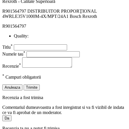
R901564797 DISTRIBUITOR PROPORŢIONAL
4WRLE35V1000M-4X/MPT/24A1 Bosch Rexroth
R901564797
Quality:
*
Titlu
*
Numele tau
*
Recenzie
*
Campuri obligatorii
Anuleaza
Trimite
Recenzia a fost trimisa
Comentariul dumeavoastra a fost inregistrat si va fi vizibil de indata
ce va fi aprobat de un moderator.
Da
Recenzia ta nu a putut fi trimisa