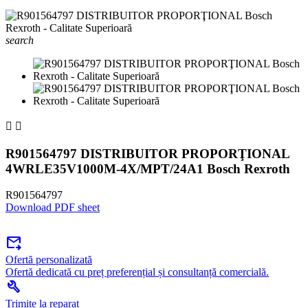
search


R901564797 DISTRIBUITOR PROPORŢIONAL
4WRLE35V1000M-4X/MPT/24A1 Bosch Rexroth
R901564797
Download PDF sheet
forward_to_inbox
Ofertă personalizată
Ofertă dedicată cu preț preferențial și consultanță comercială.
build
Trimite la reparat