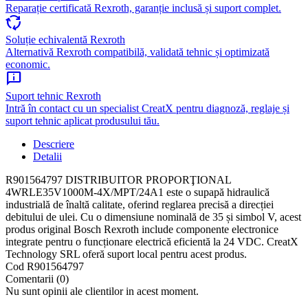
Reparație certificată Rexroth, garanție inclusă și suport complet.
cycle
Soluție echivalentă Rexroth
Alternativă Rexroth compatibilă, validată tehnic și optimizată
economic.
chat_info
Suport tehnic Rexroth
Intră în contact cu un specialist CreatX pentru diagnoză, reglaje și
suport tehnic aplicat produsului tău.
Descriere
Detalii
R901564797 DISTRIBUITOR PROPORŢIONAL
4WRLE35V1000M-4X/MPT/24A1 este o supapă hidraulică
industrială de înaltă calitate, oferind reglarea precisă a direcției
debitului de ulei. Cu o dimensiune nominală de 35 și simbol V, acest
produs original Bosch Rexroth include componente electronice
integrate pentru o funcționare electrică eficientă la 24 VDC. CreatX
Technology SRL oferă suport local pentru acest produs.
Cod
R901564797
Comentarii (0)
Nu sunt opinii ale clientilor in acest moment.