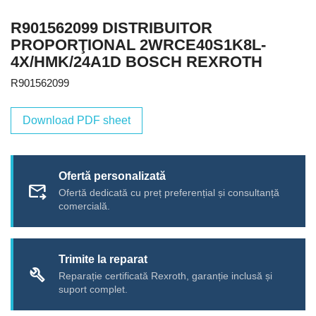
R901562099 DISTRIBUITOR
PROPORŢIONAL 2WRCE40S1K8L-
4X/HMK/24A1D BOSCH REXROTH
R901562099
Download PDF sheet
Ofertă personalizată
forward_to_inbox
Ofertă dedicată cu preț preferențial și consultanță
comercială.
Trimite la reparat
build
Reparație certificată Rexroth, garanție inclusă și
suport complet.