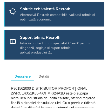
Soluție echivalentă Rexroth
cycle
Alternativă Rexroth compatibilă, validată tehnic și
optimizată economic.
Suport tehnic Rexroth
chat_info
Intră în contact cu un specialist CreatX pentru
diagnoză, reglaje și suport tehnic
aplicat produsului tău.
Descriere
Detalii
R901562099 DISTRIBUITOR PROPORŢIONAL
2WRCE40S1K8L-4X/HMK/24A1D este o supapă
hidraulică industrială de înaltă calitate, oferind reglarea
fiabilă a direcției debitului de ulei. Cu o precizie ridicată
datorită poziționării interne a pistonului și componente