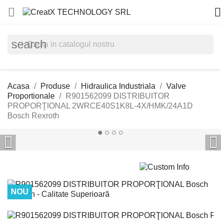


search
Acasa
Produse
Hidraulica Industriala
Valve
Proportionale
R901562099 DISTRIBUITOR
PROPORŢIONAL 2WRCE40S1K8L-4X/HMK/24A1D
Bosch Rexroth


NOU