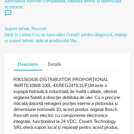
Alternativă Rexroth compatibilă, validată tehnic și optimizată
economic.
chat_info
Suport tehnic Rexroth
Intră în contact cu un specialist CreatX pentru diagnoză, reglaje
și suport tehnic aplicat produsului tău.
Descriere
Detalii
R901561635 DISTRIBUITOR PROPORŢIONAL
4WRTE10W8-100L-4X/6EG24TK31/F1M este o
supapă hidraulică industrială de înaltă calitate, oferind
reglarea fiabilă a direcției debitului de ulei. Cu o precizie
ridicată datorită retragerii poziției interne a pistonului și
dimensiune nominală 10, acest produs original Bosch
Rexroth este electric cu componente electronice
integrate, funcționând la 24 VDC. CreatX Technology
SRL oferă suport local și reparații pentru acest produs.