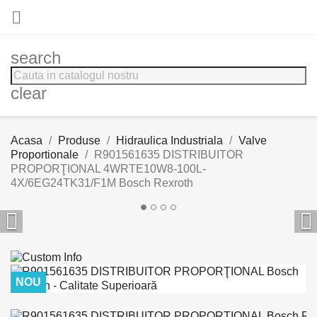

search
clear
Acasa
Produse
Hidraulica Industriala
Valve
Proportionale
R901561635 DISTRIBUITOR
PROPORŢIONAL 4WRTE10W8-100L-
4X/6EG24TK31/F1M Bosch Rexroth


NOU