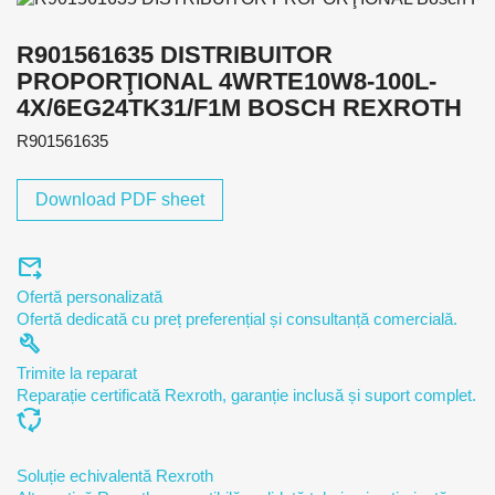
R901561635 DISTRIBUITOR
PROPORŢIONAL 4WRTE10W8-100L-
4X/6EG24TK31/F1M BOSCH REXROTH
R901561635
Download PDF sheet
forward_to_inbox
Ofertă personalizată
Ofertă dedicată cu preț preferențial și consultanță comercială.
build
Trimite la reparat
Reparație certificată Rexroth, garanție inclusă și suport complet.
cycle
Soluție echivalentă Rexroth