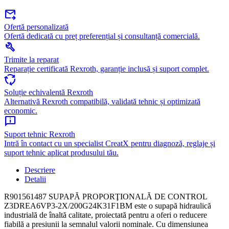
forward_to_inbox
Ofertă personalizată
Ofertă dedicată cu preț preferențial și consultanță comercială.
build
Trimite la reparat
Reparație certificată Rexroth, garanție inclusă și suport complet.
cycle
Soluție echivalentă Rexroth
Alternativă Rexroth compatibilă, validată tehnic și optimizată
economic.
chat_info
Suport tehnic Rexroth
Intră în contact cu un specialist CreatX pentru diagnoză, reglaje și
suport tehnic aplicat produsului tău.
Descriere
Detalii
R901561487 SUPAPĂ PROPORŢIONALĂ DE CONTROL
Z3DREA6VP3-2X/200G24K31F1BM este o supapă hidraulică
industrială de înaltă calitate, proiectată pentru a oferi o reducere
fiabilă a presiunii la semnalul valorii nominale. Cu dimensiunea