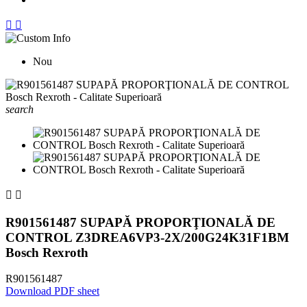


Nou
search


R901561487 SUPAPĂ PROPORŢIONALĂ DE
CONTROL Z3DREA6VP3-2X/200G24K31F1BM
Bosch Rexroth
R901561487
Download PDF sheet