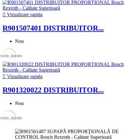

Vizualizare rapida
R901507401 DISTRIBUITOR...
Nou
vorite_border

Vizualizare rapida
R901320022 DISTRIBUITOR...
Nou
vorite_border