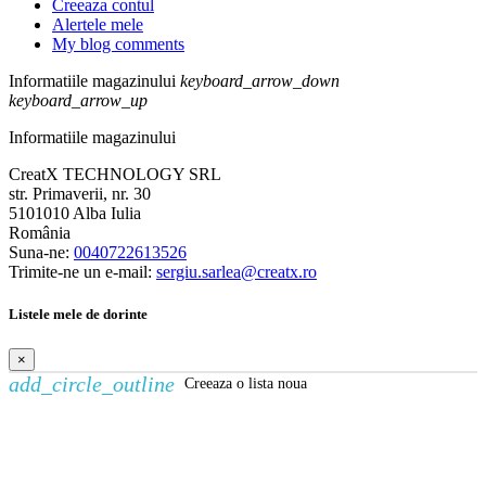
Creeaza contul
Alertele mele
My blog comments
Informatiile magazinului
keyboard_arrow_down
keyboard_arrow_up
Informatiile magazinului
CreatX TECHNOLOGY SRL
str. Primaverii, nr. 30
5101010 Alba Iulia
România
Suna-ne:
0040722613526
Trimite-ne un e-mail:
sergiu.sarlea@creatx.ro
Listele mele de dorinte
×
add_circle_outline
Creeaza o lista noua
Creeaza o lista de dorinte
×