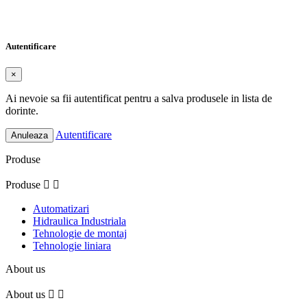
Numele listei de dorinte
Anuleaza
Creeaza o lista de dorinte
Autentificare
×
Ai nevoie sa fii autentificat pentru a salva produsele in lista de
dorinte.
Autentificare
Anuleaza
Produse
Produse


Automatizari
Hidraulica Industriala
Tehnologie de montaj
Tehnologie liniara
About us
About us

