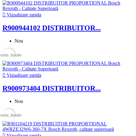

Vizualizare rapida
R900944102 DISTRIBUITOR...
Nou
vorite_border

Vizualizare rapida
R900973404 DISTRIBUITOR...
Nou
vorite_border

Vizualizare rapida