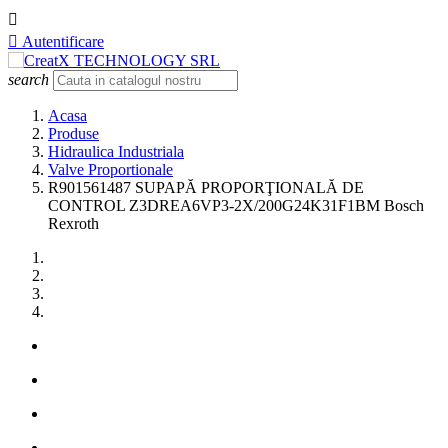


Autentificare
search
Acasa
Produse
Hidraulica Industriala
Valve Proportionale
R901561487 SUPAPĂ PROPORŢIONALĂ DE
CONTROL Z3DREA6VP3-2X/200G24K31F1BM Bosch
Rexroth