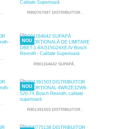

Vizualizare rapida
..
R900767097 DISTRIBUITOR...
NOU
..

Vizualizare rapida
R901164642 SUPAPĂ...
NOU
..

Vizualizare rapida
R901391503 DISTRIBUITOR...