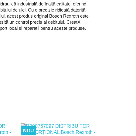
aulică industrială de înaltă calitate, oferind
ebitului de ulei. Cu o precizie ridicată datorită
nului, acest produs original Bosch Rexroth este
esită un control precis al debitului. CreatX
rt local și reparații pentru aceste produse.
NOU