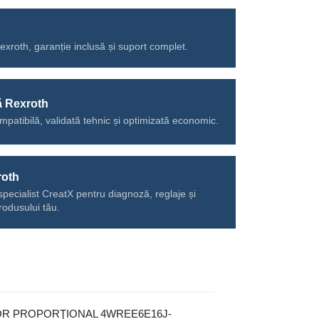
Rexroth, garanție inclusă și suport complet.
ă Rexroth
mpatibilă, validată tehnic și optimizată economic.
roth
specialist CreatX pentru diagnoză, reglaje și
rodusului tău.
TOR PROPORŢIONAL 4WREE6E16J-