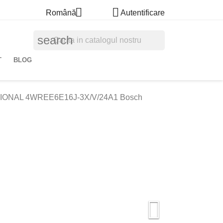


Română
Autentificare
search
T
BLOG
IONAL 4WREE6E16J-3X/V/24A1 Bosch
