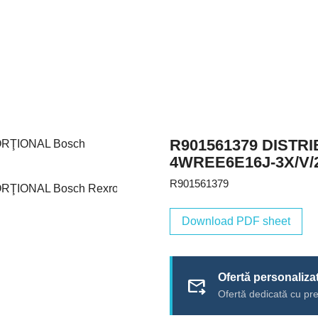
R901561379 DISTR
4WREE6E16J-3X/V
R901561379
Download PDF sheet
Ofertă personaliza
forward_to_inbox
Ofertă dedicată cu pre