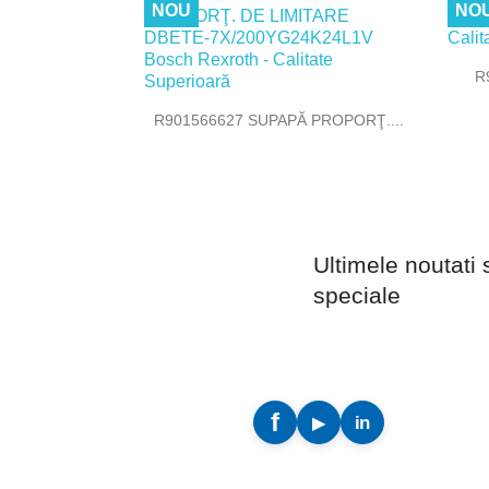
NOU
NO
R

Vizualizare rapida
R901566627 SUPAPĂ PROPORŢ....
Ultimele noutati 
speciale