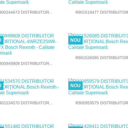


Vizualizare rapida
Vizualizare rapida
900244673 DISTRIBUITOR...
R901519477 DISTRIBUITOR.
U
NOU

Vizualizare rapida
R901526085 DISTRIBUITOR.

Vizualizare rapida
900949808 DISTRIBUITOR...
U
NOU


Vizualizare rapida
Vizualizare rapida
901534570 DISTRIBUITOR...
R900959579 DISTRIBUITOR.