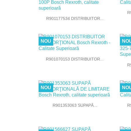
R

Vizualizare rapida
R901177534 DISTRIBUITOR...
NOU
NO

Vizualizare rapida
R901070153 DISTRIBUITOR...
R
NOU
NO

Vizualizare rapida
R901353063 SUPAPĂ...
R