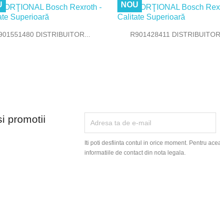
U
NOU


Vizualizare rapida
Vizualizare rapida
901551480 DISTRIBUITOR...
R901428411 DISTRIBUITOR.
si promotii
Iti poti desfiinta contul in orice moment. Pentru ace
informatiile de contact din nota legala.