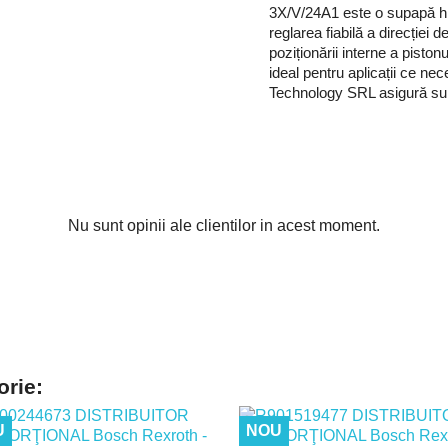
3X/V/24A1 este o supapă hidr
reglarea fiabilă a direcției d
poziționării interne a pisto
ideal pentru aplicații ce nec
Technology SRL asigură supo
Nu sunt opinii ale clientilor in acest moment.
orie:
U
NOU