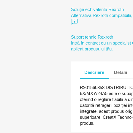
Soluție echivalentă Rexroth
Alternativă Rexroth compatibilă,
chat_info
Suport tehnic Rexroth
Intră în contact cu un specialist
aplicat produsului tău.
Descriere
Detalii
R901560858 DISTRIBUI
6X/MXY/24A5 este o supapă h
oferind o reglare fiabilă a di
datorită retragerii poziției 
integrate, acest produs ori
superioare. CreatX Technol
produs.