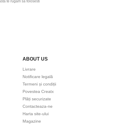
asta te rugam sa folosesti
ABOUT US
Livrare
Notificare legală
Termeni și condiții
Povestea Creatx
Plăți securizate
Contacteaza-ne
Harta site-ului
Magazine