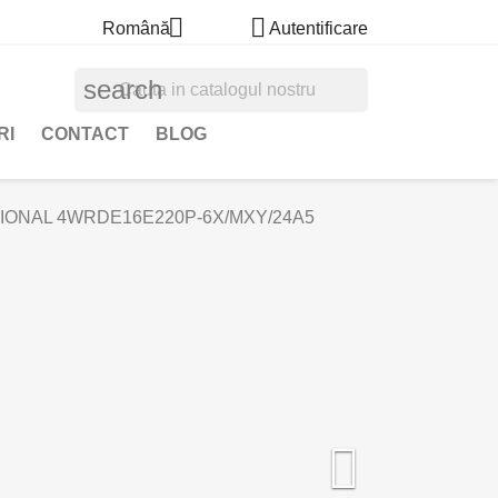


Română
Autentificare
search
RI
CONTACT
BLOG
IONAL 4WRDE16E220P-6X/MXY/24A5
