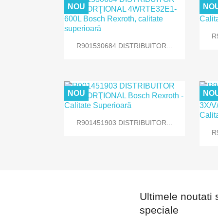
NOU
NO
R

Vizualizare rapida
R901530684 DISTRIBUITOR...
NOU
NO

Vizualizare rapida
R901451903 DISTRIBUITOR...
R
Ultimele noutati 
speciale