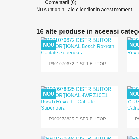
Comentarii (0)
Nu sunt opinii ale clientilor in acest moment.
16 alte produse in aceeasi categ
NOU
NO

Vizualizare rapida
R901070672 DISTRIBUITOR...
NOU
NO

Vizualizare rapida
R900978825 DISTRIBUITOR...
R