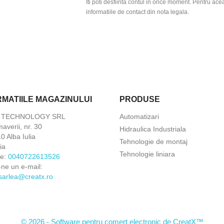
Iti poti desfiinta contul in orice moment. Pentru ace
informatiile de contact din nota legala.
RMATIILE MAGAZINULUI
PRODUSE
X TECHNOLOGY SRL
Automatizari
maverii, nr. 30
Hidraulica Industriala
 Alba Iulia
Tehnologie de montaj
ia
Tehnologie liniara
ne:
0040722613526
-ne un e-mail:
.sarlea@creatx.ro
© 2026 - Software pentru comert electronic de CreatX™