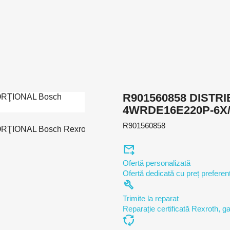
R901560858 DISTR
4WRDE16E220P-6X
R901560858
forward_to_inbox
Ofertă personalizată
Ofertă dedicată cu preț preferenț
build
Trimite la reparat
Reparație certificată Rexroth, ga
cycle