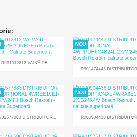
orie:
U
NOU

Vizualizare rapida
R961012812 VALVĂ DE...

Vizualizare rapida
R901474443 DISTRIBUITOR.
U
NOU


Vizualizare rapida
Vizualizare rapida
901577883 DISTRIBUITOR...
R900904438 DISTRIBUITOR.