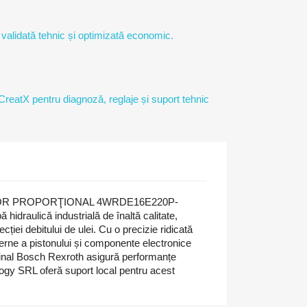
 validată tehnic și optimizată economic.
 CreatX pentru diagnoză, reglaje și suport tehnic
TOR PROPORŢIONAL 4WRDE16E220P-
idraulică industrială de înaltă calitate,
recției debitului de ulei. Cu o precizie ridicată
interne a pistonului și componente electronice
ginal Bosch Rexroth asigură performanțe
ogy SRL oferă suport local pentru acest