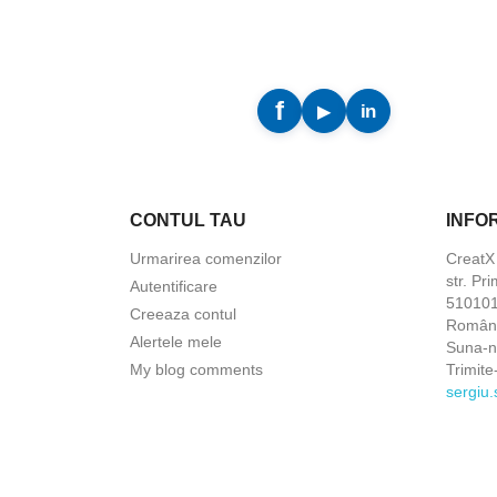
CONTUL TAU
INFO
Urmarirea comenzilor
Creat
str. Pri
Autentificare
5101010
Creeaza contul
Român
Alertele mele
Suna-
My blog comments
Trimite
sergiu