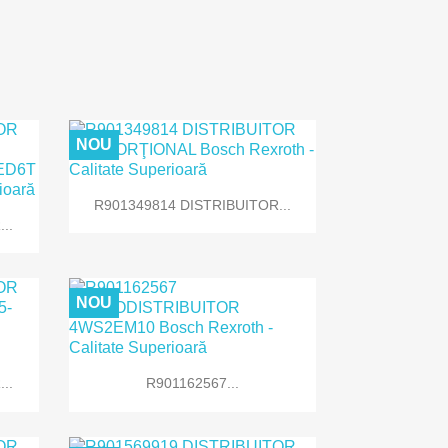
NOU

Vizualizare rapida
R901349814 DISTRIBUITOR...
..
NOU

Vizualizare rapida
..
R901162567...