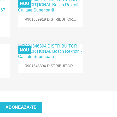
NOU

Vizualizare rapida
R901569919 DISTRIBUITOR...
..
NOU

Vizualizare rapida
R901346394 DISTRIBUITOR...