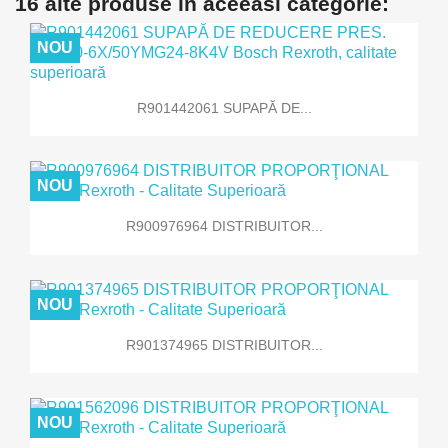
16 alte produse in aceeasi categorie:
NOU
R901442061 SUPAPĂ DE...
NOU
R900976964 DISTRIBUITOR...
NOU
R901374965 DISTRIBUITOR...
NOU