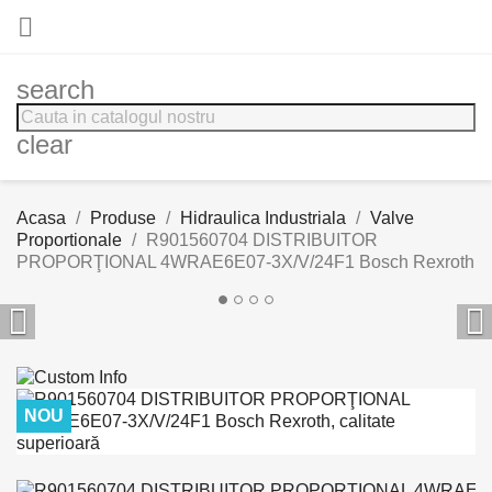

search
clear
Acasa
Produse
Hidraulica Industriala
Valve
Proportionale
R901560704 DISTRIBUITOR
PROPORŢIONAL 4WRAE6E07-3X/V/24F1 Bosch Rexroth


NOU