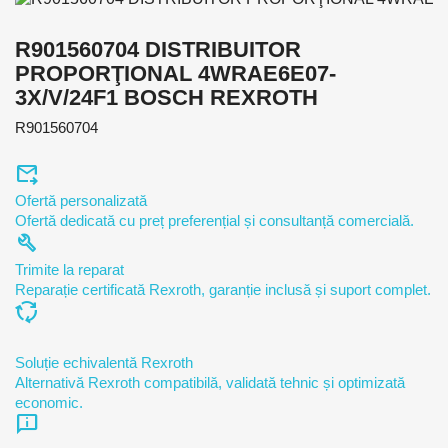
R901560704 DISTRIBUITOR
PROPORŢIONAL 4WRAE6E07-
3X/V/24F1 BOSCH REXROTH
R901560704
forward_to_inbox
Ofertă personalizată
Ofertă dedicată cu preț preferențial și consultanță comercială.
build
Trimite la reparat
Reparație certificată Rexroth, garanție inclusă și suport complet.
cycle
Soluție echivalentă Rexroth
Alternativă Rexroth compatibilă, validată tehnic și optimizată
economic.
chat_info