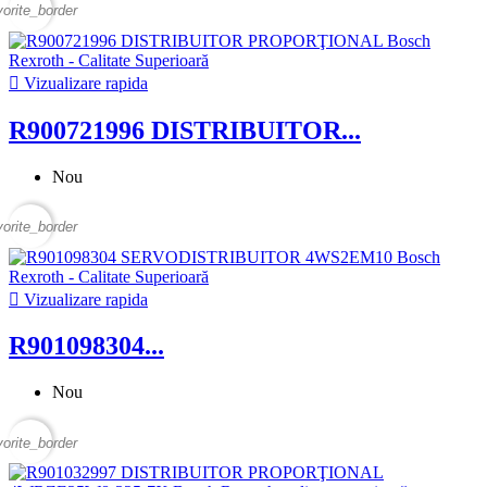
vorite_border

Vizualizare rapida
R900721996 DISTRIBUITOR...
Nou
vorite_border

Vizualizare rapida
R901098304...
Nou
vorite_border