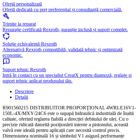
Ofertă personalizată
Ofertă dedicată cu preț preferențial și consultanță comercială.
build
Trimite la reparat
Reparație certificată Rexroth, garanție inclusă și suport complet.
cycle
Soluție echivalentă Rexroth
Alternativă Rexroth compatibilă, validată tehnic și optimizată
economic.
chat_info
Suport tehnic Rexroth
Intră în contact cu un specialist CreatX pentru diagnoză, reglaje și
suport tehnic aplicat produsului tău.
Descriere
Detalii
R901560215 DISTRIBUITOR PROPORŢIONAL 4WRLE16V1-
150L-4X/MXY/24C6 este o supapă hidraulică industrială de înaltă
calitate, oferind reglarea fiabilă a direcției debitului de ulei. Cu o
precizie ridicată datorită poziționării interne a pistonului, această
valvă este ideală pentru aplicații care necesită control precis.
Dimensiunea nominală 16 și simbolul V1 asigură performanțe