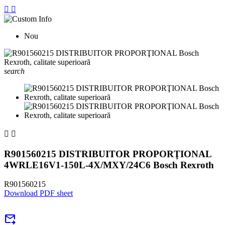


Nou
search


R901560215 DISTRIBUITOR PROPORŢIONAL
4WRLE16V1-150L-4X/MXY/24C6 Bosch Rexroth
R901560215
Download PDF sheet
forward_to_inbox