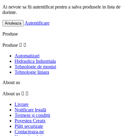
Ai nevoie sa fii autentificat pentru a salva produsele in lista de
dorinte.
Autentificare
Anuleaza
Produse
Produse


Automatizari
Hidraulica Industriala
Tehnologie de montaj
Tehnologie liniara
About us
About us


Livrare
Notificare legală
Termeni și condiții
Povestea Creatx
Plăți securizate
Contacteaza-ne