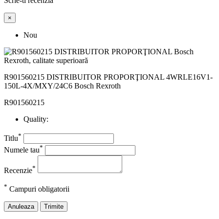
Scrie-ti recenzia
×
Nou
R901560215 DISTRIBUITOR PROPORŢIONAL 4WRLE16V1-
150L-4X/MXY/24C6 Bosch Rexroth
R901560215
Quality:
*
Titlu
*
Numele tau
*
Recenzie
*
Campuri obligatorii
Anuleaza
Trimite