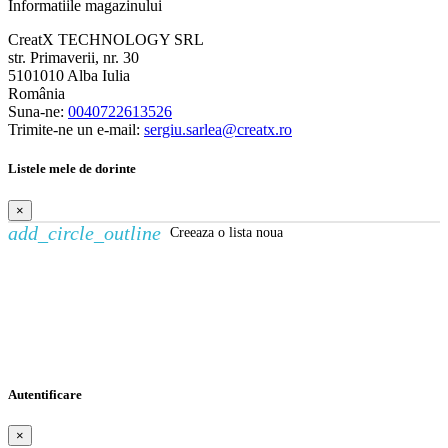
Informatiile magazinului
CreatX TECHNOLOGY SRL
str. Primaverii, nr. 30
5101010 Alba Iulia
România
Suna-ne:
0040722613526
Trimite-ne un e-mail:
sergiu.sarlea@creatx.ro
Listele mele de dorinte
×
add_circle_outline
Creeaza o lista noua
Creeaza o lista de dorinte
×
Numele listei de dorinte
Anuleaza
Creeaza o lista de dorinte
Autentificare
×