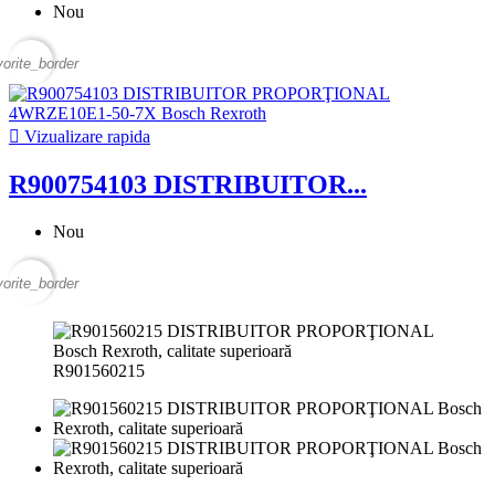
Nou
vorite_border

Vizualizare rapida
R900754103 DISTRIBUITOR...
Nou
vorite_border
R901560215