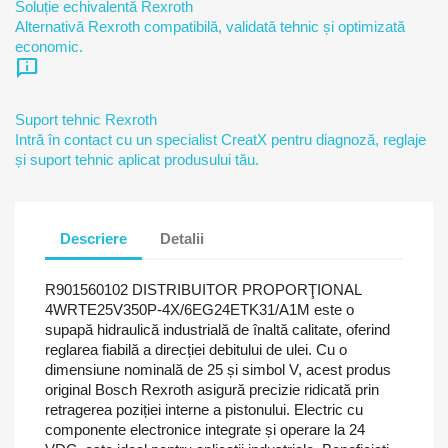
Soluție echivalentă Rexroth
Alternativă Rexroth compatibilă, validată tehnic și optimizată
economic.
chat_info
Suport tehnic Rexroth
Intră în contact cu un specialist CreatX pentru diagnoză, reglaje
și suport tehnic aplicat produsului tău.
Descriere
Detalii
R901560102 DISTRIBUITOR PROPORŢIONAL
4WRTE25V350P-4X/6EG24ETK31/A1M este o
supapă hidraulică industrială de înaltă calitate, oferind
reglarea fiabilă a direcției debitului de ulei. Cu o
dimensiune nominală de 25 și simbol V, acest produs
original Bosch Rexroth asigură precizie ridicată prin
retragerea poziției interne a pistonului. Electric cu
componente electronice integrate și operare la 24