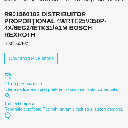
R901560102 DISTRIBUITOR
PROPORŢIONAL 4WRTE25V350P-
4X/6EG24ETK31/A1M BOSCH
REXROTH
R901560102
Download PDF sheet
forward_to_inbox
Ofertă personalizată
Ofertă dedicată cu preț preferențial și consultanță comercială.
build
Trimite la reparat
Reparație certificată Rexroth, garanție inclusă și suport complet.
cycle