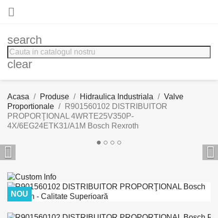

search
clear
Acasa
Produse
Hidraulica Industriala
Valve
Proportionale
R901560102 DISTRIBUITOR
PROPORŢIONAL 4WRTE25V350P-
4X/6EG24ETK31/A1M Bosch Rexroth


NOU