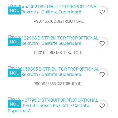
NOU
favorite_border
R901453362 DISTRIBUITOR...
NOU
favorite_border
R901122968 DISTRIBUITOR...
NOU
favorite_border
R900938883 DISTRIBUITOR...
NOU
favorite_border