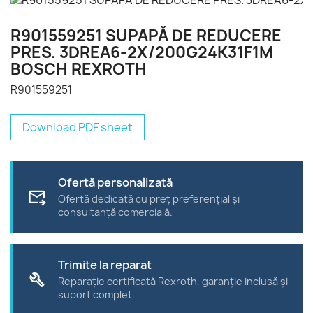
R901559251 SUPAPĂ DE REDUCERE
PRES. 3DREA6-2X/200G24K31F1M
BOSCH REXROTH
R901559251
Download PDF sheet
Ofertă personalizată
forward_to_inbox
Ofertă dedicată cu preț preferențial și
consultanță comercială.
Trimite la reparat
build
Reparație certificată Rexroth, garanție inclusă și
suport complet.