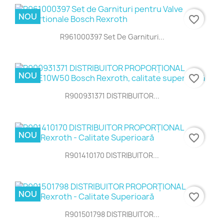
NOU
favorite_border
R961000397 Set De Garnituri...
NOU
favorite_border
R900931371 DISTRIBUITOR...
NOU
favorite_border
R901410170 DISTRIBUITOR...
NOU
favorite_border
R901501798 DISTRIBUITOR...