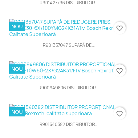
R901427796 DISTRIBUITOR...
NOU
favorite_border
R901357047 SUPAPĂ DE...
NOU
favorite_border
R900949806 DISTRIBUITOR...
NOU
favorite_border
R901540382 DISTRIBUITOR...