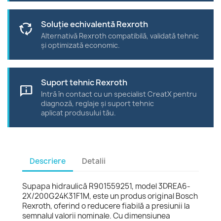
Soluție echivalentă Rexroth
cycle
Alternativă Rexroth compatibilă, validată tehnic
și optimizată economic.
Suport tehnic Rexroth
chat_info
Intră în contact cu un specialist CreatX pentru
diagnoză, reglaje și suport tehnic
aplicat produsului tău.
Descriere
Detalii
Supapa hidraulică R901559251, model 3DREA6-
2X/200G24K31F1M, este un produs original Bosch
Rexroth, oferind o reducere fiabilă a presiunii la
semnalul valorii nominale. Cu dimensiunea