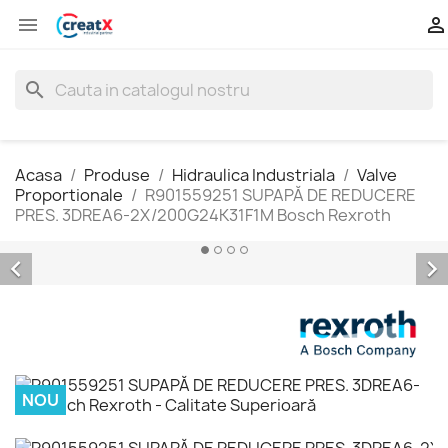


search
Acasa
Produse
Hidraulica Industriala
Valve
Proportionale
R901559251 SUPAPĂ DE REDUCERE
PRES. 3DREA6-2X/200G24K31F1M Bosch Rexroth


NOU