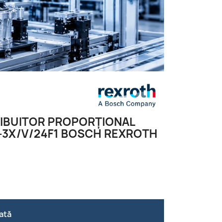
RIBUITOR PROPORŢIONAL
3X/V/24F1 BOSCH REXROTH
ată