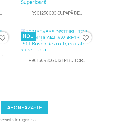
Vizualizare rapida

..
R901256689 SUPAPĂ DE...
NOU
vorite_border
favorite_border
..
Vizualizare rapida

R901504856 DISTRIBUITOR...
u aceasta te rugam sa
.