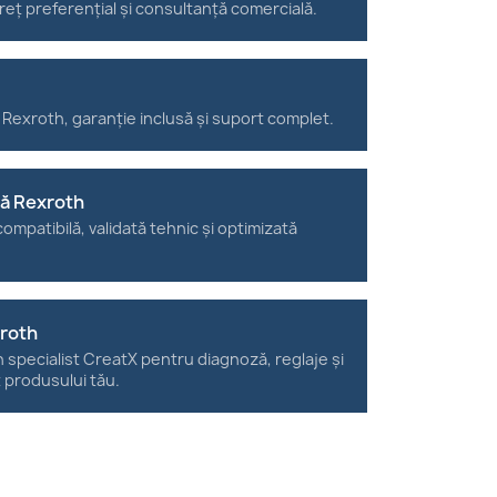
reț preferențial și consultanță comercială.
 Rexroth, garanție inclusă și suport complet.
tă Rexroth
ompatibilă, validată tehnic și optimizată
xroth
n specialist CreatX pentru diagnoză, reglaje și
t produsului tău.