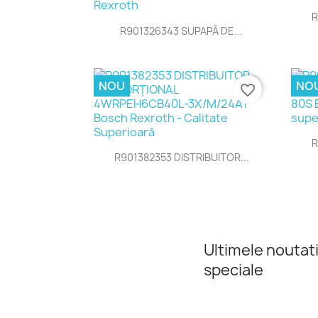
R
Vizualizare rapida

R901326343 SUPAPĂ DE...
NOU
NO
favorite_border
R
Vizualizare rapida

R901382353 DISTRIBUITOR...
Ultimele noutati
speciale