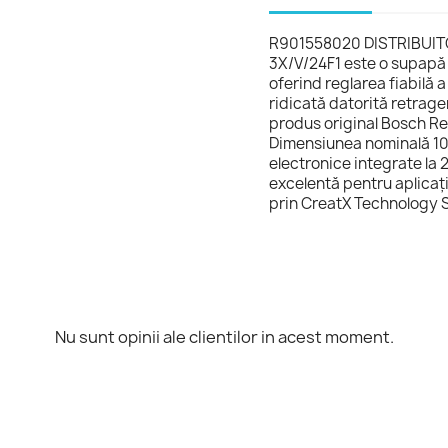
R901558020 DISTRIBUI
3X/V/24F1 este o supapă h
oferind reglarea fiabilă a
ridicată datorită retrager
produs original Bosch R
Dimensiunea nominală 10
electronice integrate la
excelentă pentru aplicații
prin CreatX Technology 
Nu sunt opinii ale clientilor in acest moment.