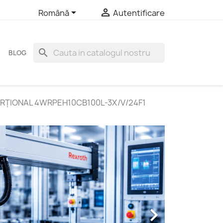


Română
Autentificare
search
BLOG
ORŢIONAL 4WRPEH10CB100L-3X/V/24F1
