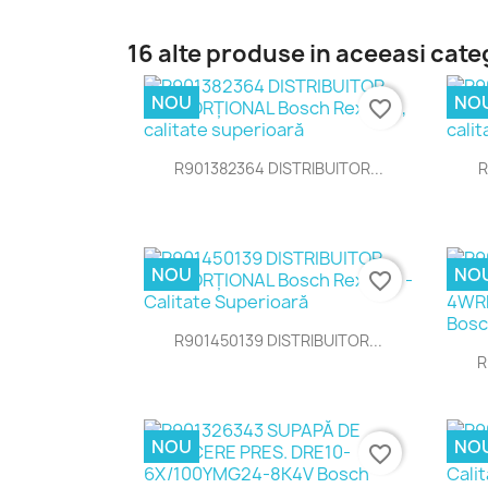
16 alte produse in aceeasi cate
NOU
NO
favorite_border
Vizualizare rapida

R901382364 DISTRIBUITOR...
R
NOU
NO
favorite_border
Vizualizare rapida

R901450139 DISTRIBUITOR...
R
NOU
NO
favorite_border