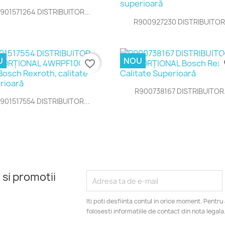
Vizualizare rapida

901571264 DISTRIBUITOR...
Vizualizare rapida

R900927230 DISTRIBUITOR.
U
NOU
favorite_border
fa
Vizualizare rapida

R900738167 DISTRIBUITOR.
Vizualizare rapida

901517554 DISTRIBUITOR...
 si promotii
Iti poti desfiinta contul in orice moment. Pentr
folosesti informatiile de contact din nota legala