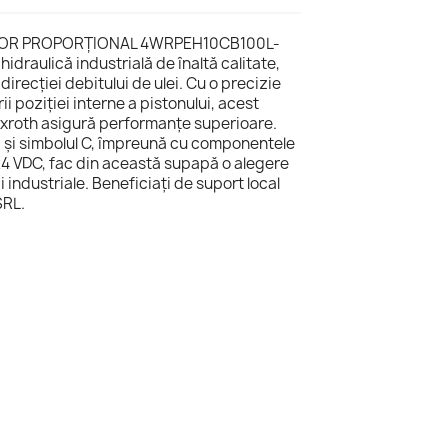
TOR PROPORŢIONAL 4WRPEH10CB100L-
idraulică industrială de înaltă calitate,
 direcției debitului de ulei. Cu o precizie
ii poziției interne a pistonului, acest
exroth asigură performanțe superioare.
 și simbolul C, împreună cu componentele
 24 VDC, fac din această supapă o alegere
 industriale. Beneficiați de suport local
SRL.