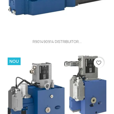
R901490914 DISTRIBUITOR...
NOU
favorite_border