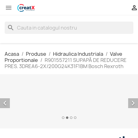


search
Acasa
Produse
Hidraulica Industriala
Valve
Proportionale
R901557211 SUPAPĂ DE REDUCERE
PRES. 3DREA6-2X/200G24K31F1BM Bosch Rexroth


NOU