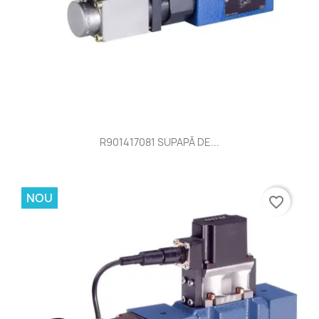
R901417081 SUPAPĂ DE...
NOU
favorite_border