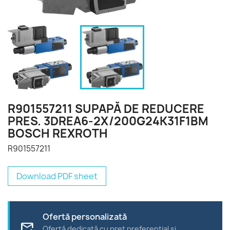
R901557211 SUPAPĂ DE REDUCERE
PRES. 3DREA6-2X/200G24K31F1BM
BOSCH REXROTH
R901557211
Download PDF sheet
Ofertă personalizată
forward_to_inbox
Ofertă dedicată cu preț preferențial și
consultanță comercială.
Trimite la reparat
build
Reparație certificată Rexroth, garanție inclusă și