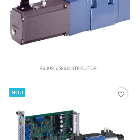
R900916389 DISTRIBUITOR...
NOU
favorite_border