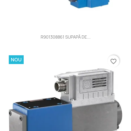
NOU
favorite_border