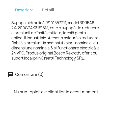
aplicații industriale. Aceasta asigură o reducere
fiabilă a presiunii la semnalul valorii nominale, cu
dimensiune nominală 6 și funcționare electrică la
24 VDC. Produs original Bosch Rexroth, oferit cu
suport local prin CreatX Technology SRL.
Comentarii (0)
Nu sunt opinii ale clientilor in acest moment.
16 alte produse in aceeasi categorie:
NOU
favorite_border