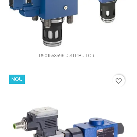
R901558596 DISTRIBUITOR...
NOU
favorite_border