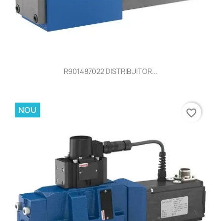
R901487022 DISTRIBUITOR...
NOU
favorite_border