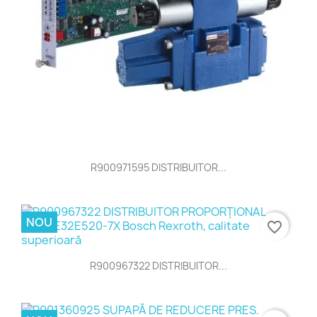
R900971595 DISTRIBUITOR...
NOU
favorite_border
R900967322 DISTRIBUITOR...
NOU
favorite_border
R901360925 SUPAPĂ DE...
NOU
favorite_border