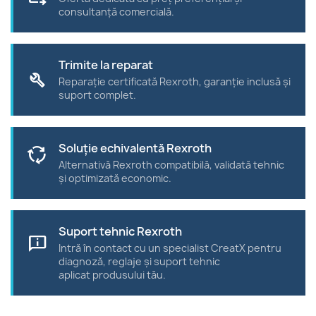
suport complet.
Soluție echivalentă Rexroth
cycle
Alternativă Rexroth compatibilă, validată tehnic
și optimizată economic.
Suport tehnic Rexroth
chat_info
Intră în contact cu un specialist CreatX pentru
diagnoză, reglaje și suport tehnic
aplicat produsului tău.
Descriere
Detalii
Supapa hidraulică R901557211, model 3DREA6-
2X/200G24K31F1BM, este o supapă de reducere
a presiunii de înaltă calitate, ideală pentru