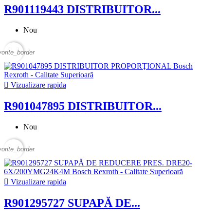
R901119443 DISTRIBUITOR...
Nou
vorite_border

Vizualizare rapida
R901047895 DISTRIBUITOR...
Nou
vorite_border

Vizualizare rapida
R901295727 SUPAPĂ DE...