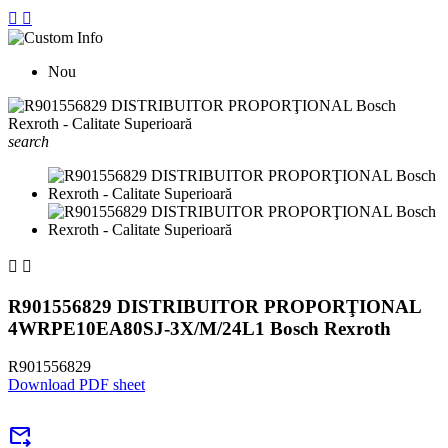


Nou
search


R901556829 DISTRIBUITOR PROPORŢIONAL
4WRPE10EA80SJ-3X/M/24L1 Bosch Rexroth
R901556829
Download PDF sheet
forward_to_inbox