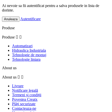
Ai nevoie sa fii autentificat pentru a salva produsele in lista de
dorinte.
Autentificare
Anuleaza
Produse
Produse


Automatizari
Hidraulica Industriala
Tehnologie de montaj
Tehnologie liniara
About us
About us


Livrare
Notificare legală
Termeni și condiții
Povestea Creatx
Plăți securizate
Contacteaza-ne