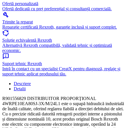
Ofertă personalizată
Ofertă dedicată cu preț preferențial și consultanță comercială.
build
Trimite la reparat
Reparație certificată Rexroth, garanție inclusă și suport complet.
cycle
Soluție echivalentă Rexroth
Alternativă Rexroth compatibilă, validată tehnic și optimizată
economic.
chat_info
Suport tehnic Rexroth
Intră în contact cu un specialist CreatX pentru diagnoză, reglaje și
suport tehnic aplicat produsului tău.
Descriere
Detalii
R901556829 DISTRIBUITOR PROPORŢIONAL
4WRPE10EA80SJ-3X/M/24L1 este o supapă hidraulică industrială
de înaltă calitate, oferind reglarea fiabilă a direcției debitului de ulei.
Cu o precizie ridicată datorită retragerii poziției interne a pistonului
și dimensiune nominală 10, acest produs original Bosch Rexroth
este electric cu componente electronice integrate, operând la 24