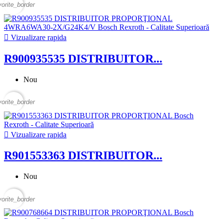
vorite_border

Vizualizare rapida
R900935535 DISTRIBUITOR...
Nou
vorite_border

Vizualizare rapida
R901553363 DISTRIBUITOR...
Nou
vorite_border