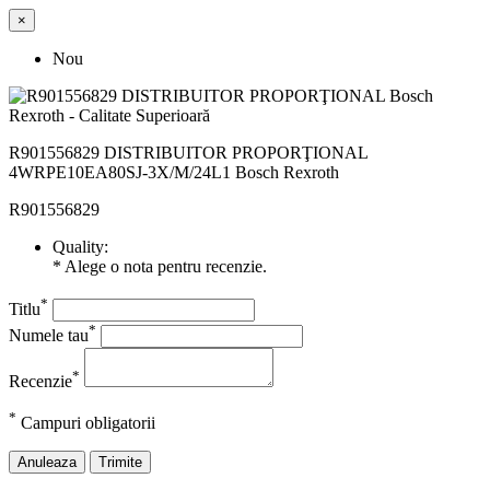
×
Nou
R901556829 DISTRIBUITOR PROPORŢIONAL
4WRPE10EA80SJ-3X/M/24L1 Bosch Rexroth
R901556829
Quality:
* Alege o nota pentru recenzie.
*
Titlu
*
Numele tau
*
Recenzie
*
Campuri obligatorii
Anuleaza
Trimite