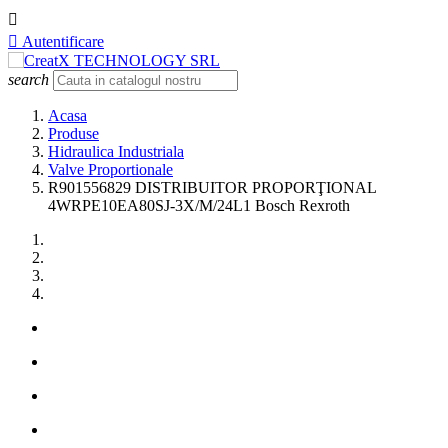


Autentificare
search
Acasa
Produse
Hidraulica Industriala
Valve Proportionale
R901556829 DISTRIBUITOR PROPORŢIONAL
4WRPE10EA80SJ-3X/M/24L1 Bosch Rexroth