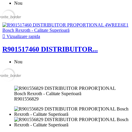
Nou
vorite_border

Vizualizare rapida
R901517460 DISTRIBUITOR...
Nou
vorite_border
R901556829