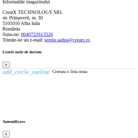
Informatiile magazinului
CreatX TECHNOLOGY SRL
str. Primaverii, nr. 30
5101010 Alba Iulia
România
Suna-ne:
0040722613526
Trimite-ne un e-mail:
sergiu.sarlea@creatx.ro
Listele mele de dorinte
×
add_circle_outline
Creeaza o lista noua
Creeaza o lista de dorinte
×
Numele listei de dorinte
Anuleaza
Creeaza o lista de dorinte
Autentificare
×