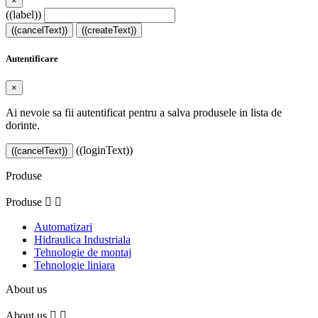
×
((label))
((cancelText))
((createText))
Autentificare
×
Ai nevoie sa fii autentificat pentru a salva produsele in lista de
dorinte.
((loginText))
((cancelText))
Produse
Produse


Automatizari
Hidraulica Industriala
Tehnologie de montaj
Tehnologie liniara
About us
About us

