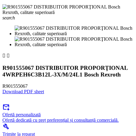
search


R901555067 DISTRIBUITOR PROPORŢIONAL
4WRPEH6C3B12L-3X/M/24L1 Bosch Rexroth
R901555067
Download PDF sheet
forward_to_inbox
Ofertă personalizată
Ofertă dedicată cu preț preferențial și consultanță comercială.
build
Trimite la reparat