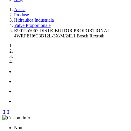
Acasa
Produse
Hidraulica Industriala
Valve Proportionale
R901555067 DISTRIBUITOR PROPORŢIONAL
4WRPEH6C3B12L-3X/M/24L1 Bosch Rexroth


Nou