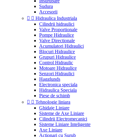
Insurubare
Sudura
Accesorii


Hidraulica Industriala
Cilindrii hidraulici
Valve Proportionale
Pompe Hidraulice
Valve Directionale
Acumulatori Hidraulici
Blocuri Hidraulice
Grupuri Hidraulice
Control Hidraulic
Motoare Hidraulice
Senzori Hidraulici
Hagglunds
Electronica speciala
Hidraulica Speciala
Piese de schimb


Tehnologie liniara
Ghidaje Liniare
Sisteme de Axe Liniare
Cilindrii Electromecanici
Sisteme Liniare Inteligente
Axe Liniare
Actionari cu Surub