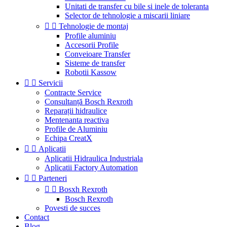
Unitati de transfer cu bile si inele de toleranta
Selector de tehnologie a miscarii liniare


Tehnologie de montaj
Profile aluminiu
Accesorii Profile
Conveioare Transfer
Sisteme de transfer
Robotii Kassow


Servicii
Contracte Service
Consultanță Bosch Rexroth
Reparații hidraulice
Mentenanta reactiva
Profile de Aluminiu
Echipa CreatX


Aplicatii
Aplicatii Hidraulica Industriala
Aplicatii Factory Automation


Parteneri


Bosxh Rexroth
Bosch Rexroth
Povesti de succes
Contact
Blog