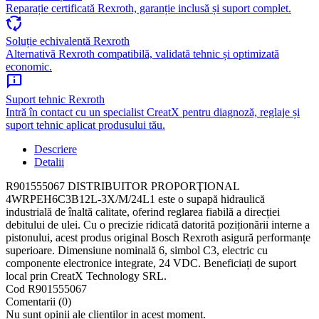
Reparație certificată Rexroth, garanție inclusă și suport complet.
cycle
Soluție echivalentă Rexroth
Alternativă Rexroth compatibilă, validată tehnic și optimizată
economic.
chat_info
Suport tehnic Rexroth
Intră în contact cu un specialist CreatX pentru diagnoză, reglaje și
suport tehnic aplicat produsului tău.
Descriere
Detalii
R901555067 DISTRIBUITOR PROPORŢIONAL
4WRPEH6C3B12L-3X/M/24L1 este o supapă hidraulică
industrială de înaltă calitate, oferind reglarea fiabilă a direcției
debitului de ulei. Cu o precizie ridicată datorită poziționării interne a
pistonului, acest produs original Bosch Rexroth asigură performanțe
superioare. Dimensiune nominală 6, simbol C3, electric cu
componente electronice integrate, 24 VDC. Beneficiați de suport
local prin CreatX Technology SRL.
Cod
R901555067
Comentarii (0)
Nu sunt opinii ale clientilor in acest moment.