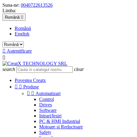
Suna-ne:
0040722613526
Limba:
Română

Română
English

Autentificare

search
clear
Povestea Creatx


Produse


Automatizari
Control
Drives
Software
Intrari/Iesiri
PC & HMI Industrial
Motoare si Reductoare
Safety