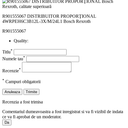
R901555067 DISTRIBUITOR PROPORŢIONAL
4WRPEH6C3B12L-3X/M/24L1 Bosch Rexroth
R901555067
Quality:
*
Titlu
*
Numele tau
*
Recenzie
*
Campuri obligatorii
Anuleaza
Trimite
Recenzia a fost trimisa
Comentariul dumeavoastra a fost inregistrat si va fi vizibil de indata
ce va fi aprobat de un moderator.
Da