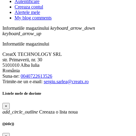
Autentificare
Creeaza contul
Alertele mele
My blog comments
Informatiile magazinului
keyboard_arrow_down
keyboard_arrow_up
Informatiile magazinului
CreatX TECHNOLOGY SRL
str. Primaverii, nr. 30
5101010 Alba Iulia
România
Suna-ne:
0040722613526
Trimite-ne un e-mail:
sergiu.sarlea@creatx.ro
Listele mele de dorinte
×
add_circle_outline
Creeaza o lista noua
((title))