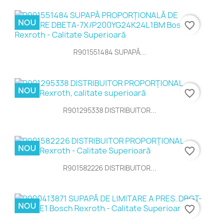
NOU
favorite_border
R901551484 SUPAPĂ...
NOU
favorite_border
R901295338 DISTRIBUITOR...
NOU
favorite_border
R901582226 DISTRIBUITOR...
NOU
favorite_border