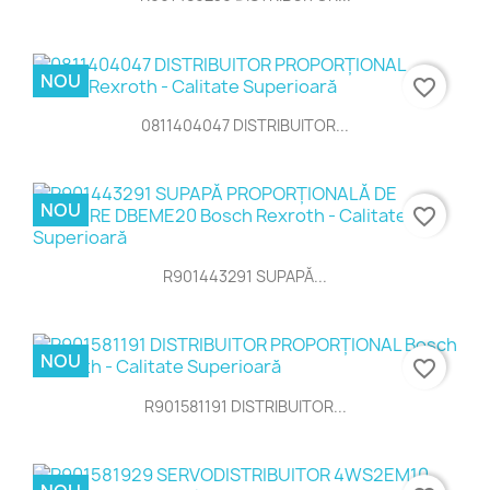
NOU
favorite_border
0811404047 DISTRIBUITOR...
NOU
favorite_border
R901443291 SUPAPĂ...
NOU
favorite_border
R901581191 DISTRIBUITOR...