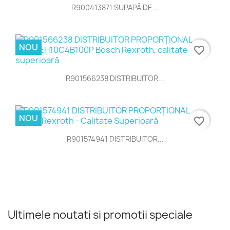
R900413871 SUPAPĂ DE...
NOU
favorite_border
R901566238 DISTRIBUITOR...
NOU
favorite_border
R901574941 DISTRIBUITOR...
Ultimele noutati si promotii speciale