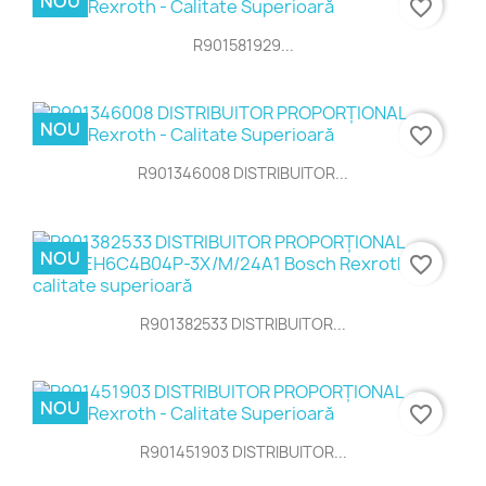
NOU
favorite_border
R901581929...
NOU
favorite_border
R901346008 DISTRIBUITOR...
NOU
favorite_border
R901382533 DISTRIBUITOR...
NOU
favorite_border
R901451903 DISTRIBUITOR...