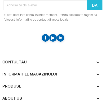
Iti poti desfiinta contul in orice moment. Pentru aceasta te rugam sa
folosesti informatiile de contact din nota legala.
CONTUL TAU

INFORMATIILE MAGAZINULUI
keyboard_arrow_down
PRODUSE

ABOUT US
