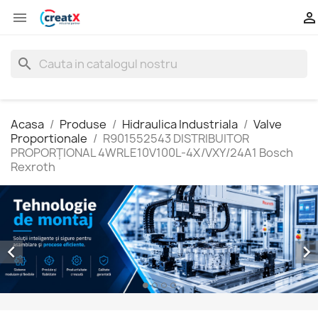


search
Acasa
Produse
Hidraulica Industriala
Valve
Proportionale
R901552543 DISTRIBUITOR
PROPORŢIONAL 4WRLE10V100L-4X/VXY/24A1 Bosch
Rexroth

