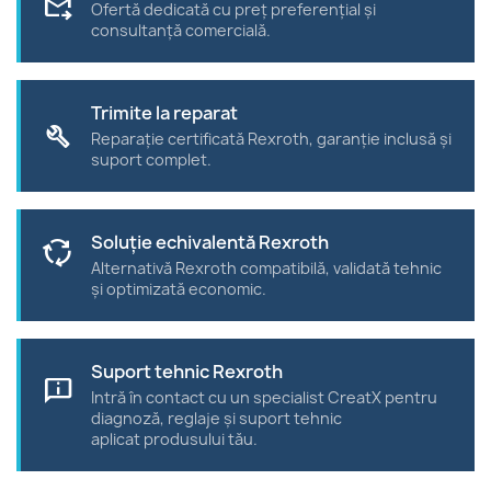
forward_to_inbox
Ofertă dedicată cu preț preferențial și
consultanță comercială.
Trimite la reparat
build
Reparație certificată Rexroth, garanție inclusă și
suport complet.
Soluție echivalentă Rexroth
cycle
Alternativă Rexroth compatibilă, validată tehnic
și optimizată economic.
Suport tehnic Rexroth
chat_info
Intră în contact cu un specialist CreatX pentru
diagnoză, reglaje și suport tehnic
aplicat produsului tău.