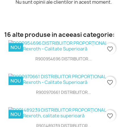
Nu sunt opinii ale clientilor in acest moment.
16 alte produse in aceeasi categorie:
NOU
favorite_border
R900954696 DISTRIBUITOR...
NOU
favorite_border
R900970661 DISTRIBUITOR...
NOU
favorite_border
R901489239 DISTRIBUITOR...