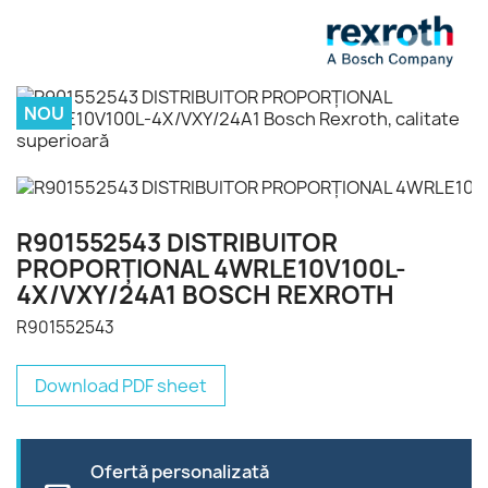
NOU
R901552543 DISTRIBUITOR
PROPORŢIONAL 4WRLE10V100L-
4X/VXY/24A1 BOSCH REXROTH
R901552543
Download PDF sheet
Ofertă personalizată