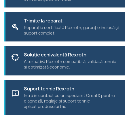
Trimite la reparat
build
Reparație certificată Rexroth, garanție inclusă și
suport complet.
Soluție echivalentă Rexroth
cycle
Alternativă Rexroth compatibilă, validată tehnic
și optimizată economic.
Suport tehnic Rexroth
chat_info
Intră în contact cu un specialist CreatX pentru
diagnoză, reglaje și suport tehnic
aplicat produsului tău.