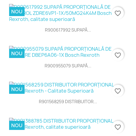
NOU
favorite_border
R900617992 SUPAPĂ...
NOU
favorite_border
R900955079 SUPAPĂ...
NOU
favorite_border
R901568259 DISTRIBUITOR...
NOU
favorite_border