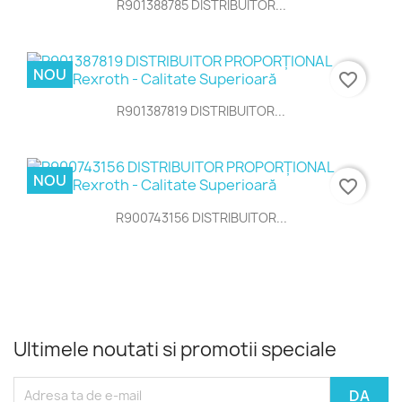
R901388785 DISTRIBUITOR...
NOU
favorite_border
R901387819 DISTRIBUITOR...
NOU
favorite_border
R900743156 DISTRIBUITOR...
Ultimele noutati si promotii speciale