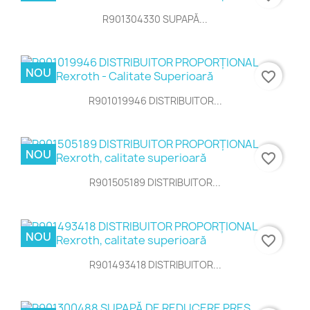
R901304330 SUPAPĂ...
NOU
favorite_border
R901019946 DISTRIBUITOR...
NOU
favorite_border
R901505189 DISTRIBUITOR...
NOU
favorite_border
R901493418 DISTRIBUITOR...