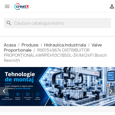


search
Acasa
Produse
Hidraulica Industriala
Valve
Proportionale
R901549674 DISTRIBUITOR
PROPORŢIONAL 4WRPEH10C1B50L-3X/M/24F1 Bosch
Rexroth

