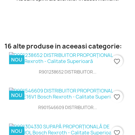
16 alte produse in aceeasi categorie:
NOU
favorite_border
R901238652 DISTRIBUITOR...
NOU
favorite_border
R901546609 DISTRIBUITOR...
NOU
favorite_border