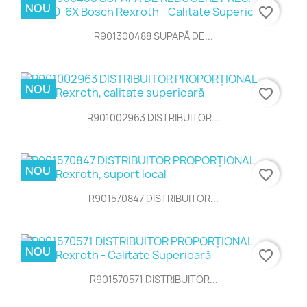
NOU
favorite_border
R901300488 SUPAPĂ DE...
NOU
favorite_border
R901002963 DISTRIBUITOR...
NOU
favorite_border
R901570847 DISTRIBUITOR...
NOU
favorite_border
R901570571 DISTRIBUITOR...