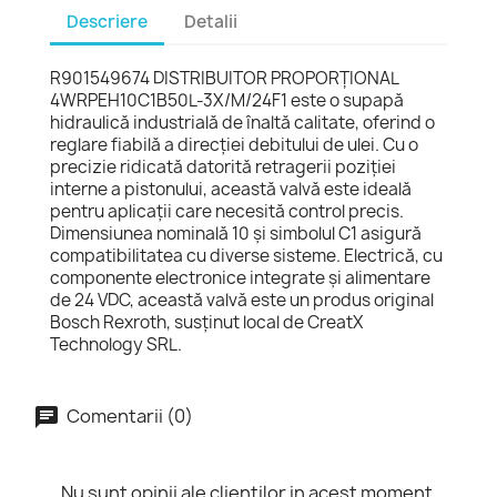
Descriere
Detalii
R901549674 DISTRIBUITOR PROPORŢIONAL
4WRPEH10C1B50L-3X/M/24F1 este o supapă
hidraulică industrială de înaltă calitate, oferind o
reglare fiabilă a direcției debitului de ulei. Cu o
precizie ridicată datorită retragerii poziției
interne a pistonului, această valvă este ideală
pentru aplicații care necesită control precis.
Dimensiunea nominală 10 și simbolul C1 asigură
compatibilitatea cu diverse sisteme. Electrică, cu
componente electronice integrate și alimentare
de 24 VDC, această valvă este un produs original
Bosch Rexroth, susținut local de CreatX
Technology SRL.
Comentarii (0)
Nu sunt opinii ale clientilor in acest moment.