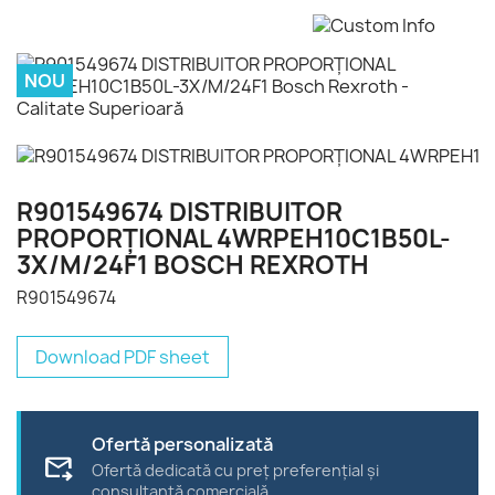
NOU
R901549674 DISTRIBUITOR
PROPORŢIONAL 4WRPEH10C1B50L-
3X/M/24F1 BOSCH REXROTH
R901549674
Download PDF sheet
Ofertă personalizată
forward_to_inbox
Ofertă dedicată cu preț preferențial și
consultanță comercială.