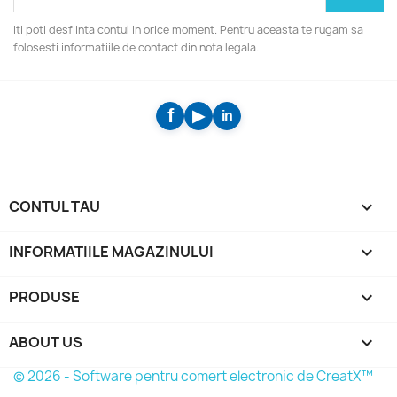
Iti poti desfiinta contul in orice moment. Pentru aceasta te rugam sa
folosesti informatiile de contact din nota legala.
CONTUL TAU

INFORMATIILE MAGAZINULUI
keyboard_arrow_down
PRODUSE

ABOUT US

© 2026 - Software pentru comert electronic de CreatX™